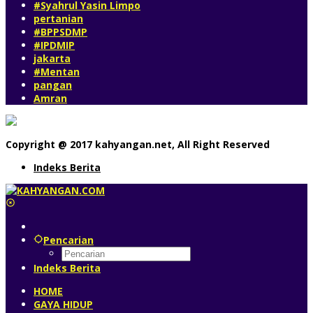
#Syahrul Yasin Limpo
pertanian
#BPPSDMP
#IPDMIP
jakarta
#Mentan
pangan
Amran
Copyright @ 2017 kahyangan.net, All Right Reserved
Indeks Berita
Pencarian
Indeks Berita
HOME
GAYA HIDUP