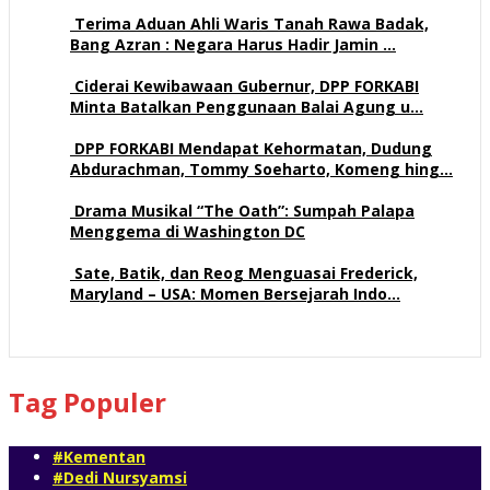
Terima Aduan Ahli Waris Tanah Rawa Badak,
Bang Azran : Negara Harus Hadir Jamin …
113 views
Ciderai Kewibawaan Gubernur, DPP FORKABI
Minta Batalkan Penggunaan Balai Agung u…
71 views
DPP FORKABI Mendapat Kehormatan, Dudung
Abdurachman, Tommy Soeharto, Komeng hing…
58 views
Drama Musikal “The Oath”: Sumpah Palapa
Menggema di Washington DC
58 views
Sate, Batik, dan Reog Menguasai Frederick,
Maryland – USA: Momen Bersejarah Indo…
54 views
Tag Populer
#Kementan
#Dedi Nursyamsi