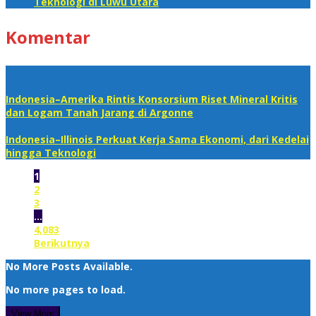
Teknologi di Luwu Utara
Komentar
Indonesia–Amerika Rintis Konsorsium Riset Mineral Kritis
dan Logam Tanah Jarang di Argonne
Indonesia–Illinois Perkuat Kerja Sama Ekonomi, dari Kedelai
hingga Teknologi
1
2
3
…
4,083
Berikutnya
No More Posts Available.
No more pages to load.
View More