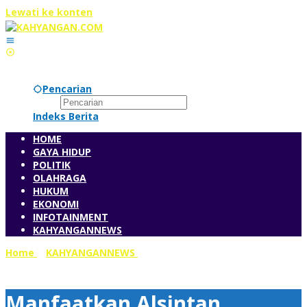
Lewati ke konten
Minggu, 9 Agustus 2026
Pencarian
Indeks Berita
HOME
GAYA HIDUP
POLITIK
OLAHRAGA
HUKUM
EKONOMI
INFOTAINMENT
KAHYANGANNEWS
Home
»
KAHYANGANNEWS
»
Manfaatkan Alsintan,
Banyuasin Jaga Ketahanan Pangan
Manfaatkan Alsintan,