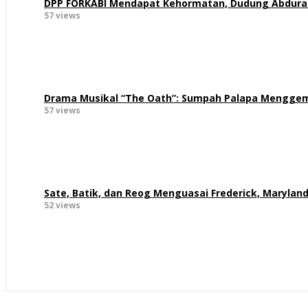
DPP FORKABI Mendapat Kehormatan, Dudung Abdur
57 views
Drama Musikal “The Oath”: Sumpah Palapa Menggem
57 views
Sate, Batik, dan Reog Menguasai Frederick, Marylan
52 views