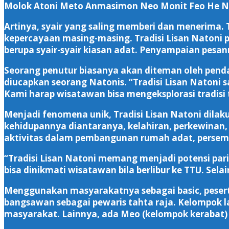
Molok Atoni Meto Anmasimon Neo Monit Feo He Ne
Artinya, syair yang saling memberi dan menerima.
kepercayaan masing-masing. Tradisi Lisan Natoni
berupa syair-syair kiasan adat. Penyampaian pesan
Seorang penutur biasanya akan diteman oleh pend
diucapkan seorang Natonis. “Tradisi Lisan Natoni 
Kami harap wisatawan bisa mengeksplorasi tradisi t
Menjadi fenomena unik, Tradisi Lisan Natoni dilak
kehidupannya diantaranya, kelahiran, perkewinan, 
aktivitas dalam pembangunan rumah adat, persemb
“Tradisi Lisan Natoni memang menjadi potensi pari
bisa dinikmati wisatawan bila berlibur ke TTU. Se
Menggunakan masyarakatnya sebagai basic, pesert
bangsawan sebagai pewaris tahta raja. Kelompok 
masyarakat. Lainnya, ada Meo (kelompok kerabat) 