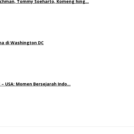
achman, Tommy Soeharto, Komeng hing…
a di Washington DC
d – USA: Momen Bersejarah Indo…