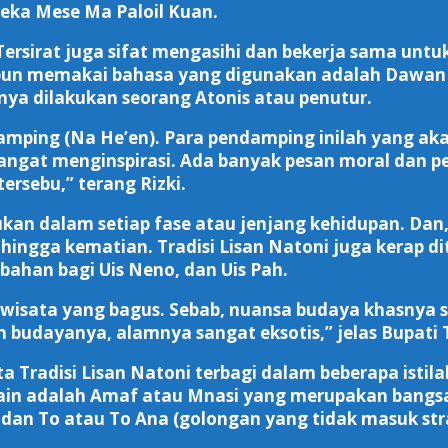
ka Mese Ma Paloil Kuan.
 Tersirat juga sifat mengasihi dan bekerja sama un
 pun memakai bahasa yang digunakan adalah Dawan 
nya dilakukan seorang Atonis atau penutur.
amping (Na He’en). Para pendamping inilah yang a
sangat menginspirasi. Ada banyak pesan moral dan pe
ersebu,” terang Rizki.
ukan dalam setiap fase atau jenjang kehidupan. Dan,
hingga kematian. Tradisi Lisan Natoni juga kerap d
ahan bagi Uis Neno, dan Uis Pah.
wisata yang bagus. Sebab, nuansa budaya khasnya sa
lain budayanya, alamnya sangat eksotis,” jelas Bupa
a Tradisi Lisan Natoni terbagi dalam beberapa ist
lain adalah Amaf atau Mnasi yang merupakan bangs
dan To atau To Ana (golongan yang tidak masuk stra