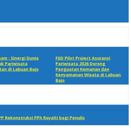
m : Sinergi Dunia
FGD Pilot Project Asuransi
k Pariwisata
Pariwisata 2026 Dorong
tan di Labuan Bajo
Penguatan Kemanan dan
Kenyamanan Wisata di Labuan
Bajo
P Rekonstruksi PPh Royalti bagi Penulis