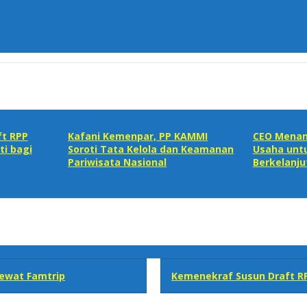
ft RPP
Kafani Kemenpar, PP KAMMI
CEO Menana
ti bagi
Soroti Tata Kelola dan Keamanan
Usaha untu
Pariwisata Nasional‎
Berkelanju
ewat Famtrip
Kemenekraf Susun Draft RP