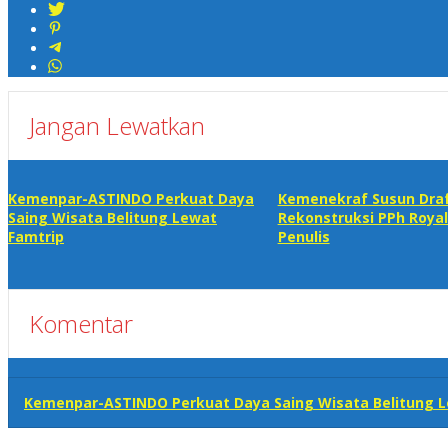
Jangan Lewatkan
Kemenpar-ASTINDO Perkuat Daya
Kemenekraf Susun Dra
Saing Wisata Belitung Lewat
Rekonstruksi PPh Royal
Famtrip
Penulis
Komentar
Kemenpar-ASTINDO Perkuat Daya Saing Wisata Belitung L