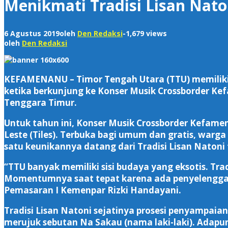
Menikmati Tradisi Lisan Nat
6 Agustus 2019
oleh
Den Redaksi
-
1,679 views
oleh
Den Redaksi
KEFAMENANU – Timor Tengah Utara (TTU) memiliki b
ketika berkunjung ke Konser Musik Crossborder K
Tenggara Timur.
Untuk tahun ini, Konser Musik Crossborder Kefame
Leste (Tiles). Terbuka bagi umum dan gratis, warg
satu keunikannya datang dari Tradisi Lisan Natoni 
“TTU banyak memiliki sisi budaya yang eksotis. Tra
Momentumnya saat tepat karena ada penyelengga
Pemasaran I Kemenpar Rizki Handayani.
Tradisi Lisan Natoni sejatinya prosesi penyampaian
merujuk sebutan Na Sakau (nama laki-laki). Adap