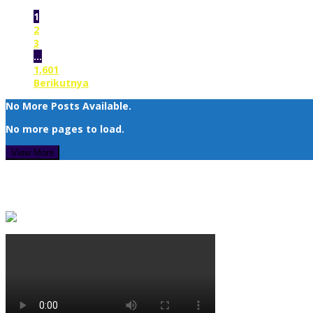
1
2
3
…
1,601
Berikutnya
No More Posts Available.
No more pages to load.
View More