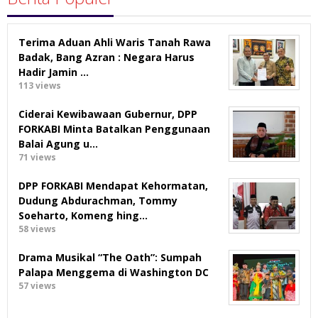
Terima Aduan Ahli Waris Tanah Rawa
Badak, Bang Azran : Negara Harus
Hadir Jamin …
113 views
Ciderai Kewibawaan Gubernur, DPP
FORKABI Minta Batalkan Penggunaan
Balai Agung u…
71 views
DPP FORKABI Mendapat Kehormatan,
Dudung Abdurachman, Tommy
Soeharto, Komeng hing…
58 views
Drama Musikal “The Oath”: Sumpah
Palapa Menggema di Washington DC
57 views