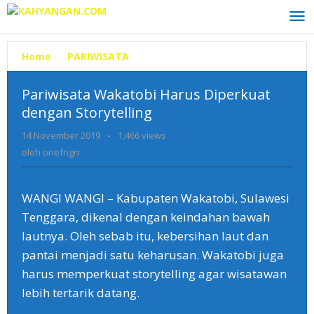
Lewati
ke
konten
Home
»
PARIWISATA
»
Pariwisata
Wakatobi
Harus
Pariwisata Wakatobi Harus Diperkuat
Diperkuat
dengan Storytelling
dengan
Storytelling
14 November 2019
oleh
-
1,466 views
onefngrr
oleh
onefngrr
WANGI WANGI – Kabupaten Wakatobi, Sulawesi
Tenggara, dikenal dengan keindahan bawah
lautnya. Oleh sebab itu, kebersihan laut dan
pantai menjadi satu keharusan. Wakatobi juga
harus memperkuat storytelling agar wisatawan
lebih tertarik datang.