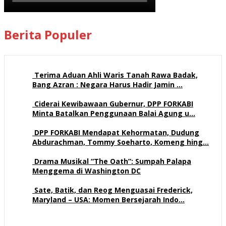
Berita Populer
Terima Aduan Ahli Waris Tanah Rawa Badak,
Bang Azran : Negara Harus Hadir Jamin …
113 views
Ciderai Kewibawaan Gubernur, DPP FORKABI
Minta Batalkan Penggunaan Balai Agung u…
71 views
DPP FORKABI Mendapat Kehormatan, Dudung
Abdurachman, Tommy Soeharto, Komeng hing…
58 views
Drama Musikal “The Oath”: Sumpah Palapa
Menggema di Washington DC
57 views
Sate, Batik, dan Reog Menguasai Frederick,
Maryland – USA: Momen Bersejarah Indo…
52 views