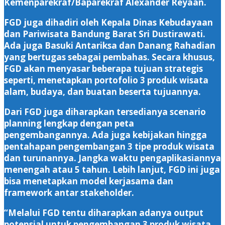
Kemenparekraf/Baparekraf Alexander Reyaan.
FGD juga dihadiri oleh Kepala Dinas Kebudayaan
dan Pariwisata Bandung Barat Sri Dustirawati.
Ada juga Basuki Antariksa dan Danang Rahadian
yang bertugas sebagai pembahas. Secara khusus,
FGD akan menyasar beberapa tujuan strategis
seperti, menetapkan portofolio 3 produk wisata
alam, budaya, dan buatan beserta tujuannya.
Dari FGD juga diharapkan tersedianya scenario
planning lengkap dengan peta
pengembangannya. Ada juga kebijakan hingga
pentahapan pengembangan 3 tipe produk wisata
dan turunannya. Jangka waktu pengaplikasiannya
menengah atau 5 tahun. Lebih lanjut, FGD ini juga
bisa menetapkan model kerjasama dan
framework antar stakeholder.
“Melalui FGD tentu diharapkan adanya output
potensial untuk pengembangan 3 produk wisata