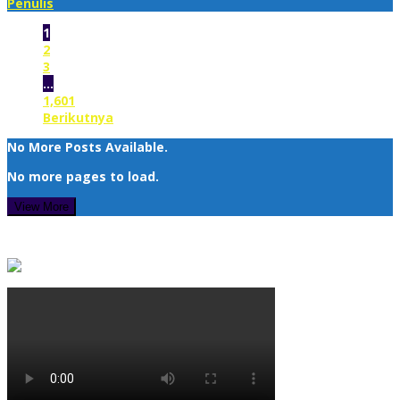
Penulis
1
2
3
…
1,601
Berikutnya
No More Posts Available.
No more pages to load.
View More