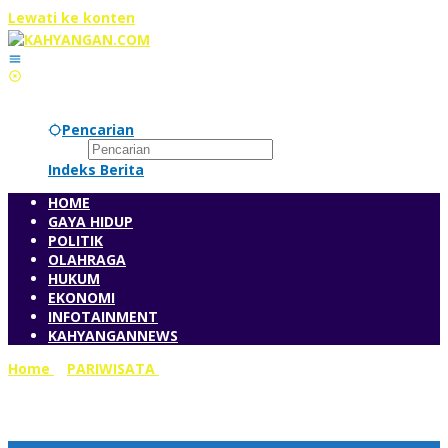
Lewati ke konten
Pencarian
Indeks Berita
HOME
GAYA HIDUP
POLITIK
OLAHRAGA
HUKUM
EKONOMI
INFOTAINMENT
KAHYANGANNEWS
Home
»
PARIWISATA
»
Perkuat Produk Pariwisata,
Kemenparekraf Gelar FGD Penyusunan Roadmap Produk
Wisata