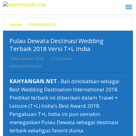
Lewati
ke
konten
Home
»
PARIWISATA
»
Pulau
Dewata
Destinasi
Pulau Dewata Destinasi Wedding
Wedding
Terbaik 2018 Versi T+L India
Terbaik
2018
14 November 2018
oleh
-
2,753 views
Versi
Den
oleh
Den Redaksi
T+L
Redaksi
India
KAHYANGAN.NET
– Bali dinobatkan sebagai
Best Wedding Destination International 2018.
Predikat terbaik ini diberikan dalam Travel +
Leisure (T+L) India’s Best Award 2018.
Pengakuan T+L India ini pun semakin
menegaskan Pulau Dewata sebagai destinasi
terbaik sekaligus favorit dunia.