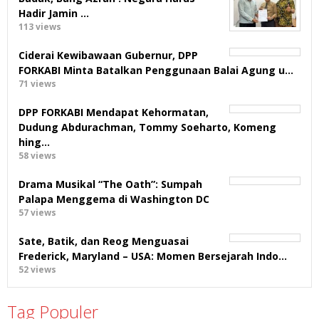
Hadir Jamin …
113 views
Ciderai Kewibawaan Gubernur, DPP
FORKABI Minta Batalkan Penggunaan Balai Agung u…
71 views
DPP FORKABI Mendapat Kehormatan,
Dudung Abdurachman, Tommy Soeharto, Komeng
hing…
58 views
Drama Musikal “The Oath”: Sumpah
Palapa Menggema di Washington DC
57 views
Sate, Batik, dan Reog Menguasai
Frederick, Maryland – USA: Momen Bersejarah Indo…
52 views
Tag Populer