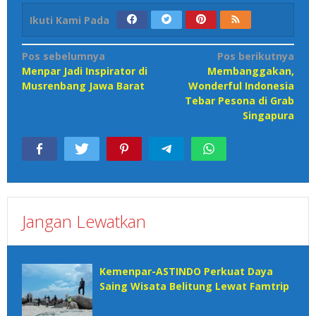
Ikuti Kami Pada
Navigasi
Pos sebelumnya
Pos berikutnya
Menpar Jadi Inspirator di
Membanggakan,
pos
Musrenbang Jawa Barat
Wonderful Indonesia
Tebar Pesona di Grab
Singapura
Jangan Lewatkan
Kemenpar-ASTINDO Perkuat Daya
Saing Wisata Belitung Lewat Famtrip