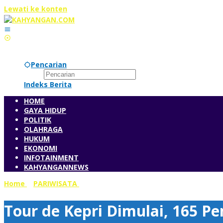
Lewati ke konten
Pencarian
Indeks Berita
HOME
GAYA HIDUP
POLITIK
OLAHRAGA
HUKUM
EKONOMI
INFOTAINMENT
KAHYANGANNEWS
Home
»
PARIWISATA
»
Tour de Kepri Dimulai, 165 Pembalap Ik
Tour de Kepri Dimulai, 165 Pe