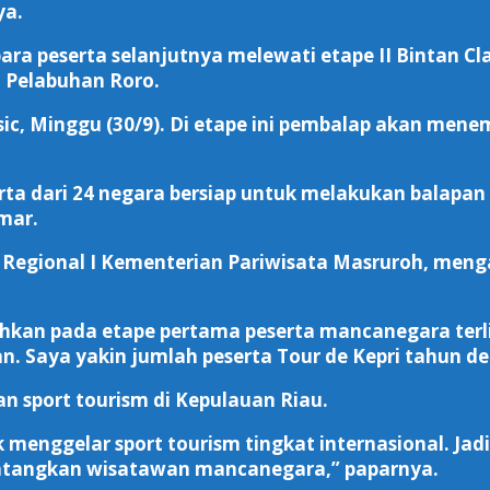
ya.
a peserta selanjutnya melewati etape II Bintan Class
 Pelabuhan Roro.
sic, Minggu (30/9). Di etape ini pembalap akan men
erta dari 24 negara bersiap untuk melakukan balapan
mar.
Regional I Kementerian Pariwisata Masruroh, menga
ahkan pada etape pertama peserta mancanegara terli
 Saya yakin jumlah peserta Tour de Kepri tahun dep
an sport tourism di Kepulauan Riau.
nggelar sport tourism tingkat internasional. Jadi s
atangkan wisatawan mancanegara,” paparnya.