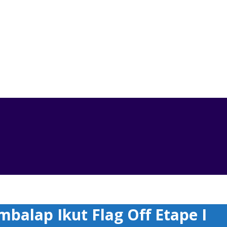
ut Flag Off Etape I
mbalap Ikut Flag Off Etape I