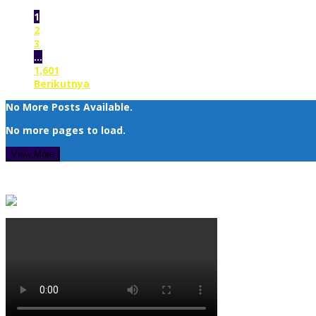
1
2
3
…
1,601
Berikutnya
No More Posts Available.
No more pages to load.
View More