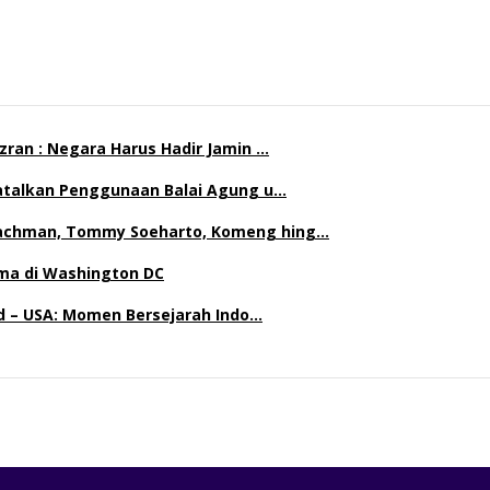
ran : Negara Harus Hadir Jamin …
Batalkan Penggunaan Balai Agung u…
achman, Tommy Soeharto, Komeng hing…
ma di Washington DC
nd – USA: Momen Bersejarah Indo…