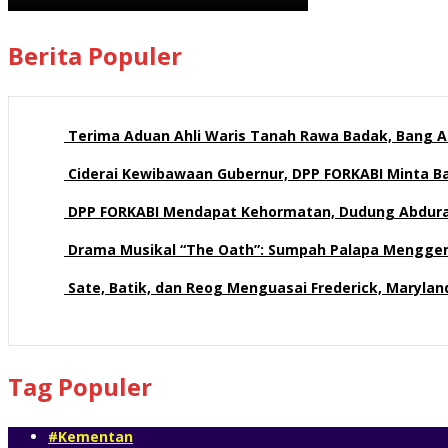
Berita Populer
Terima Aduan Ahli Waris Tanah Rawa Badak, Bang Az
113 views
Ciderai Kewibawaan Gubernur, DPP FORKABI Minta 
71 views
DPP FORKABI Mendapat Kehormatan, Dudung Abdur
58 views
Drama Musikal “The Oath”: Sumpah Palapa Mengge
57 views
Sate, Batik, dan Reog Menguasai Frederick, Maryla
52 views
Tag Populer
#Kementan