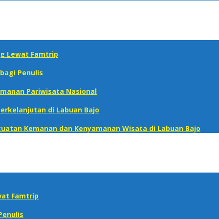
g Lewat Famtrip
bagi Penulis
manan Pariwisata Nasional‎
erkelanjutan di Labuan Bajo
enguatan Kemanan dan Kenyamanan Wisata di Labuan Bajo
at Famtrip
Penulis