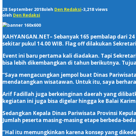
28 September 2018
oleh
Den Redaksi
-
3,218 views
oleh
Den Redaksi
KAHYANGAN.NET
– Sebanyak 165 pembalap dari 24 
sekitar pukul 14.00 WIB. Flag off dilakukan Sekreta
Event ini baru pertama kali diadakan. Tapi Sekreta
bisa lebih dikembangkan di tahun berikutnya. Tuju
“Saya mengacungkan jempol buat Dinas Pariwisata 
mendatangkan wisatawan. Untuk itu, saya berharap 
Arif Fadillah juga berkeinginan daerah yang dilib
kegiatan ini juga bisa digelar hingga ke Balai Kari
Sedangkan Kepala Dinas Pariwisata Provinsi Kepul
Jumlah peserta masing-masing etape berbeda-beda
“Hal itu memungkinkan karena konsep yang dikedepa