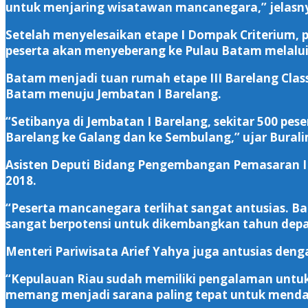
untuk menjaring wisatawan mancanegara,” jelasn
Setelah menyelesaikan etape I Dompak Criterium, par
peserta akan menyeberang ke Pulau Batam melalui
Batam menjadi tuan rumah etape III Barelang Clas
Batam menuju Jembatan I Barelang.
“Setibanya di Jembatan I Barelang, sekitar 500 pes
Barelang ke Galang dan ke Sembulang,” ujar Burali
Asisten Deputi Bidang Pengembangan Pemasaran I 
2018.
“Peserta mancanegara terlihat sangat antusias. B
sangat berpotensi untuk dikembangkan tahun depan.
Menteri Pariwisata Arief Yahya juga antusias deng
“Kepulauan Riau sudah memiliki pengalaman untuk me
memang menjadi sarana paling tepat untuk mend