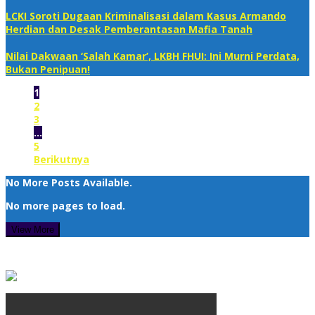
LCKI Soroti Dugaan Kriminalisasi dalam Kasus Armando
Herdian dan Desak Pemberantasan Mafia Tanah
Nilai Dakwaan ‘Salah Kamar’, LKBH FHUI: Ini Murni Perdata,
Bukan Penipuan!‎
1
2
3
…
5
Berikutnya
No More Posts Available.
No more pages to load.
View More