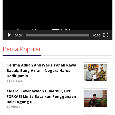
00:00
05:56
Berita Populer
Terima Aduan Ahli Waris Tanah Rawa
Badak, Bang Azran : Negara Harus
Hadir Jamin …
112 views
Ciderai Kewibawaan Gubernur, DPP
FORKABI Minta Batalkan Penggunaan
Balai Agung u…
69 views