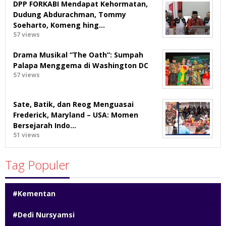
DPP FORKABI Mendapat Kehormatan,
Dudung Abdurachman, Tommy
Soeharto, Komeng hing…
57 views
Drama Musikal “The Oath”: Sumpah
Palapa Menggema di Washington DC
57 views
Sate, Batik, dan Reog Menguasai
Frederick, Maryland – USA: Momen
Bersejarah Indo…
51 views
Tag Populer
#Kementan
#Dedi Nursyamsi