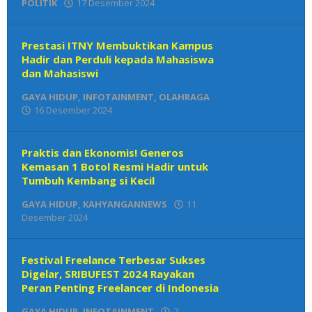
POLITIK
17 Desember 2024
oleh
Den
Redaksi
Prestasi ITNY Membuktikan Kampus
Hadir dan Perduli kepada Mahasiswa
dan Mahasiswi
GAYA HIDUP
,
INFOTAINMENT
,
OLAHRAGA
16 Desember 2024
oleh
Den
Redaksi
Praktis dan Ekonomis! Generos
Kemasan 1 Botol Resmi Hadir untuk
Tumbuh Kembang si Kecil
GAYA HIDUP
,
KAHYANGANNEWS
11
Desember 2024
oleh
Den
Redaksi
Festival Freelance Terbesar Sukses
Digelar, SRIBUFEST 2024 Rayakan
Peran Penting Freelancer di Indonesia
GAYA HIDUP
,
INFOTAINMENT
7