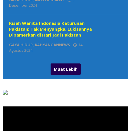
Desember 2024
oleh
Den
Redaksi
Kisah Wanita Indonesia Keturunan
Pakistan: Tak Menyangka, Lukisannya
Dipamerkan di Hari Jadi Pakistan
GAYA HIDUP
,
KAHYANGANNEWS
14
Agustus 2024
oleh
Den
Redaksi
Muat Lebih
Pemutar
Video