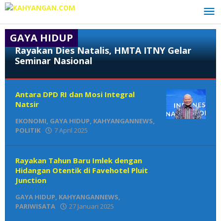
Lewati
ke
konten
GAYA HIDUP
Rayakan Dies Natalis, HMTA ITNY Gelar
Seminar Nasional
EKONOMI
,
Antara DPD RI dan Mosi Integral
GAYA
HIDUP
Natsir
,
Pertanian
,
EKONOMI
,
GAYA HIDUP
,
KAHYANGANNEWS
,
POLITIK
POLITIK
7 April 2025
oleh
Den
16
Redaksi
April
2025
Rayakan Tahun Baru Imlek dengan
oleh
Hidangan Otentik di Favehotel Pluit
Den
Junction
Redaksi
GAYA HIDUP
,
KAHYANGANNEWS
,
PARIWISATA
27 Januari 2025
oleh
Den