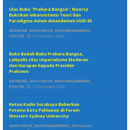
Redaksi
Ulas Buku “Prahara Bangsa”, Noorsy
Buktikan Inkonsistensi Teori dan
Paradigma dalam Amandemen UUD’45
EKONOMI
,
GAYA HIDUP
,
KAHYANGANNEWS
,
POLITIK
17 Desember 2024
oleh
Den
Redaksi
Buka Bedah Buku Prahara Bangsa,
LaNyalla Ulas Imperialisme Moderen
dan Harapan kepada Presiden
Prabowo
EKONOMI
,
GAYA HIDUP
,
KAHYANGANNEWS
,
POLITIK
17 Desember 2024
oleh
Den
Redaksi
Ketua Kadin Surabaya Beberkan
Potensi Kota Pahlawan di Forum
Western Sydney University
GAYA HIDUP
,
KAHYANGANNEWS
,
Pertanian
,