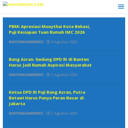
Lewati
ke
konten
KAHYANGAN.COM
PBMI Apresiasi Muaythai Kota Bekasi,
Puji Kesiapan Tuan Rumah IMC 2026
KAHYANGANNEWS
6 Agustus 2026
oleh
Redaksi
Bang Azran: Gedung DPD RI di Banten
Harus Jadi Rumah Aspirasi Masyarakat
KAHYANGANNEWS
5 Agustus 2026
oleh
Redaksi
Ketua DPD RI Puji Bang Azran, Putra
Betawi Harus Punya Peran Besar di
Jakarta
KAHYANGANNEWS
5 Agustus 2026
oleh
Redaksi