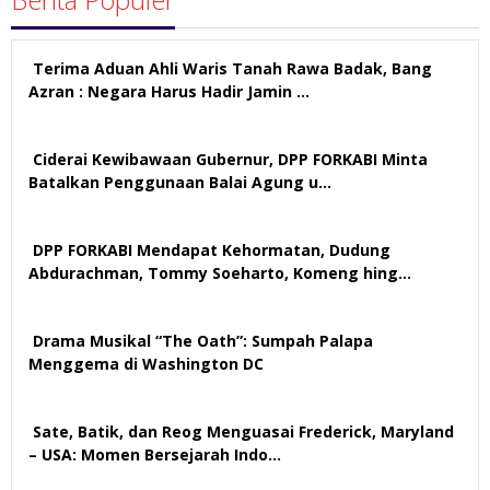
Terima Aduan Ahli Waris Tanah Rawa Badak, Bang
Azran : Negara Harus Hadir Jamin …
109 views
Ciderai Kewibawaan Gubernur, DPP FORKABI Minta
Batalkan Penggunaan Balai Agung u…
68 views
DPP FORKABI Mendapat Kehormatan, Dudung
Abdurachman, Tommy Soeharto, Komeng hing…
57 views
Drama Musikal “The Oath”: Sumpah Palapa
Menggema di Washington DC
57 views
Sate, Batik, dan Reog Menguasai Frederick, Maryland
– USA: Momen Bersejarah Indo…
51 views