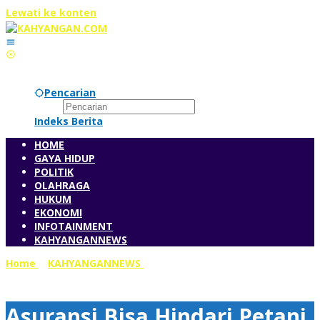
Lewati ke konten
Sabtu, 8 Agustus 2026
Pencarian
Indeks Berita
HOME
GAYA HIDUP
POLITIK
OLAHRAGA
HUKUM
EKONOMI
INFOTAINMENT
KAHYANGANNEWS
Home
»
KAHYANGANNEWS
»
Asuransi Bisa Hindari Petani
Gresik dari Kerugian Akibat Hama Wereng
Asuransi Bisa Hindari Petani