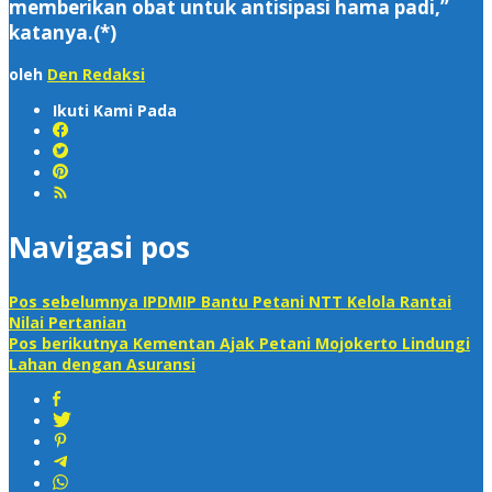
memberikan obat untuk antisipasi hama padi,”
katanya.(*)
oleh
Den Redaksi
Ikuti Kami Pada
Navigasi pos
Pos sebelumnya
IPDMIP Bantu Petani NTT Kelola Rantai
Nilai Pertanian
Pos berikutnya
Kementan Ajak Petani Mojokerto Lindungi
Lahan dengan Asuransi