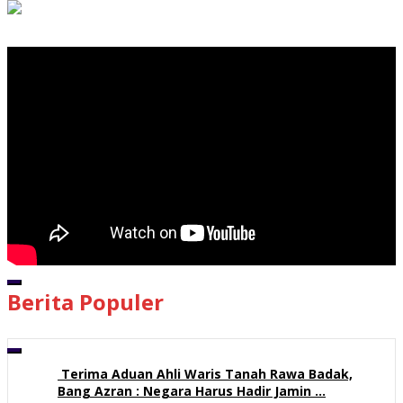
Pemutar Video
00:00
Berita Populer
00:00
05:56
Terima Aduan Ahli Waris Tanah Rawa Badak,
Bang Azran : Negara Harus Hadir Jamin …