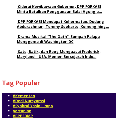
113 views
Ciderai Kewibawaan Gubernur, DPP FORKABI
Minta Batalkan Penggunaan Balai Agung u…
71 views
DPP FORKABI Mendapat Kehormatan, Dudung
Abdurachman, Tommy Soeharto, Komeng hing…
58 views
Drama Musikal “The Oath”: Sumpah Palapa
Menggema di Washington DC
57 views
Sate, Batik, dan Reog Menguasai Frederick,
Maryland – USA: Momen Bersejarah Indo…
52 views
Tag Populer
#Kementan
#Dedi Nursyamsi
#Syahrul Yasin Limpo
pertanian
#BPPSDMP