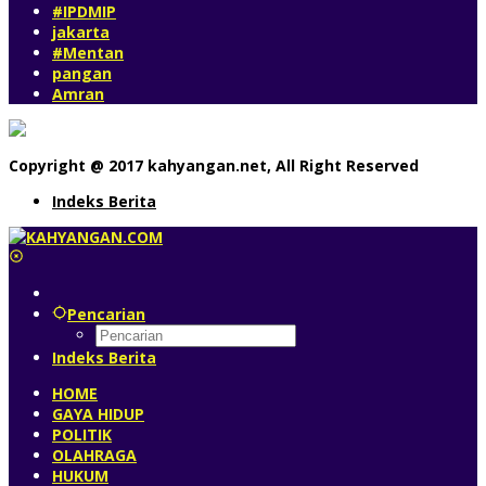
#IPDMIP
jakarta
#Mentan
pangan
Amran
Copyright @ 2017 kahyangan.net, All Right Reserved
Indeks Berita
Pencarian
Indeks Berita
HOME
GAYA HIDUP
POLITIK
OLAHRAGA
HUKUM