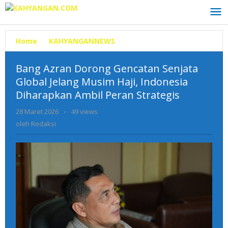
Lewati
ke
konten
Home
»
KAHYANGANNEWS
»
Bang
Azran
Dorong
Bang Azran Dorong Gencatan Senjata
Gencatan
Global Jelang Musim Haji, Indonesia
Senjata
Diharapkan Ambil Peran Strategis
Global
Jelang
28 Maret 2026
oleh
-
49 views
Musim
Redaksi
oleh
Redaksi
Haji,
Indonesia
Diharapkan
Ambil
Peran
Strategis