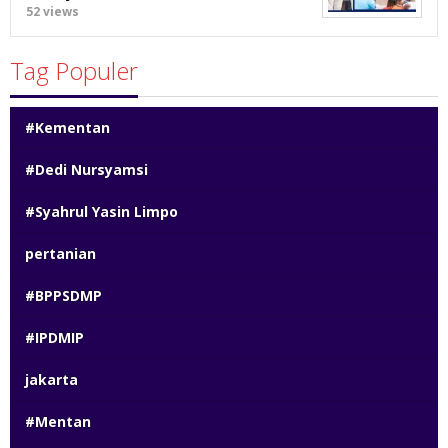
52 views
Tag Populer
#Kementan
#Dedi Nursyamsi
#Syahrul Yasin Limpo
pertanian
#BPPSDMP
#IPDMIP
jakarta
#Mentan