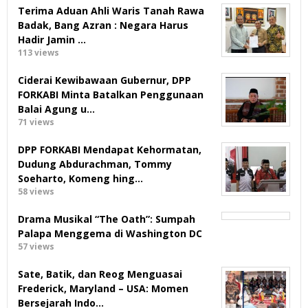
Terima Aduan Ahli Waris Tanah Rawa
Badak, Bang Azran : Negara Harus
Hadir Jamin …
113 views
Ciderai Kewibawaan Gubernur, DPP
FORKABI Minta Batalkan Penggunaan
Balai Agung u…
71 views
DPP FORKABI Mendapat Kehormatan,
Dudung Abdurachman, Tommy
Soeharto, Komeng hing…
58 views
Drama Musikal “The Oath”: Sumpah
Palapa Menggema di Washington DC
57 views
Sate, Batik, dan Reog Menguasai
Frederick, Maryland – USA: Momen
Bersejarah Indo…