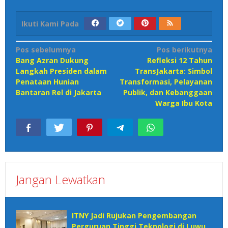
Ikuti Kami Pada
Navigasi
Pos sebelumnya
Pos berikutnya
Bang Azran Dukung
Refleksi 12 Tahun
pos
Langkah Presiden dalam
TransJakarta: Simbol
Penataan Hunian
Transformasi, Pelayanan
Bantaran Rel di Jakarta
Publik, dan Kebanggaan
Warga Ibu Kota
Jangan Lewatkan
ITNY Jadi Rujukan Pengembangan
Perguruan Tinggi Teknologi di Luwu