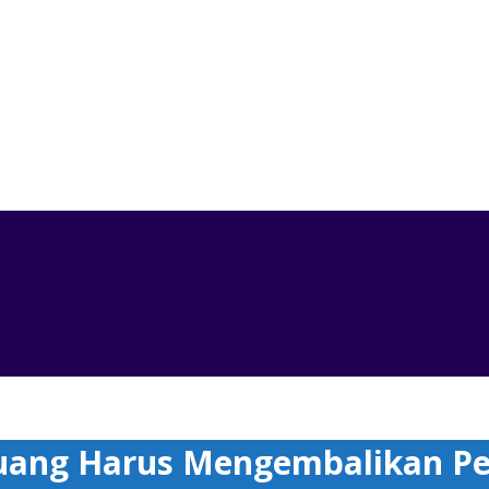
g Harus Mengembalikan Peran Daerah, Melindungi Ruang Hi
uang Harus Mengembalikan Pe