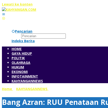
Lewati ke konten
Pencarian
Indeks Berita
HOME
GAYA HIDUP
POLITIK
OLAHRAGA
HUKUM
EKONOMI
INFOTAINMENT
KAHYANGANNEWS
Home
»
KAHYANGANNEWS
»
Bang Azran: RUU Penataan Ruan
Bang Azran: RUU Penataan R