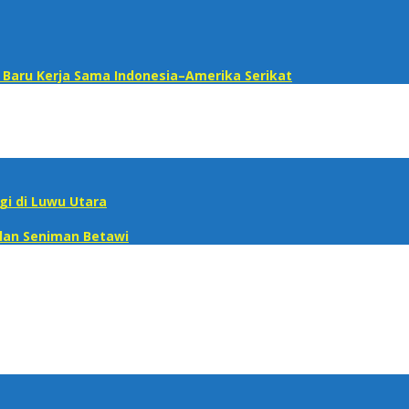
s Baru Kerja Sama Indonesia–Amerika Serikat
i di Luwu Utara
ilan Seniman Betawi