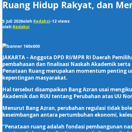
Ruang Hidup Rakyat, dan Me
5 Juli 2026
oleh
Redaksi
-
12 views
oleh
Redaksi
JAKARTA – Anggota DPD RI/MPR RI Daerah Pemilih
pembahasan dan finalisasi Naskah Akademik ser
Penataan Ruang merupakan momentum penting untu
kepentingan masyarakat.
Hal tersebut disampaikan Bang Azran usai mengikut
Akademik dan RUU tentang Perubahan atas UU No
Menurut Bang Azran, perubahan regulasi tidak bole
keseimbangan antara pertumbuhan ekonomi, kelest
“Penataan ruang adalah fondasi pembangunan nasi