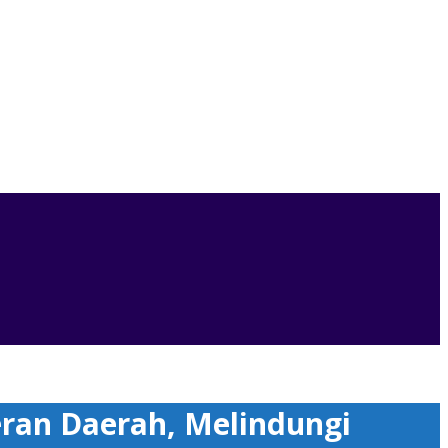
dup Rakyat, dan Menjamin Keadilan Pembangunan
ran Daerah, Melindungi