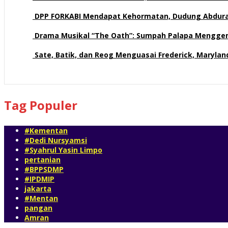
71 views
DPP FORKABI Mendapat Kehormatan, Dudung Abdur
58 views
Drama Musikal “The Oath”: Sumpah Palapa Mengge
57 views
Sate, Batik, dan Reog Menguasai Frederick, Maryla
52 views
Tag Populer
#Kementan
#Dedi Nursyamsi
#Syahrul Yasin Limpo
pertanian
#BPPSDMP
#IPDMIP
jakarta
#Mentan
pangan
Amran