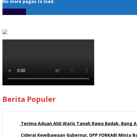
No more pages to load.
View More
Berita Populer
Terima Aduan Ahli Waris Tanah Rawa Badak, Bang Az
113 views
Ciderai Kewibawaan Gubernur, DPP FORKABI Minta 