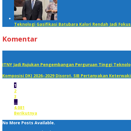
Teknologi Gasifikasi Batubara Kalori Rendah Jadi Foku
Komentar
ITNY Jadi Rujukan Pengembangan Perguruan Tinggi Teknolog
Komposisi DKJ 2026–2029 Disorot, SIB Pertanyakan Keterwak
1
2
3
…
4,081
Berikutnya
No More Posts Available.