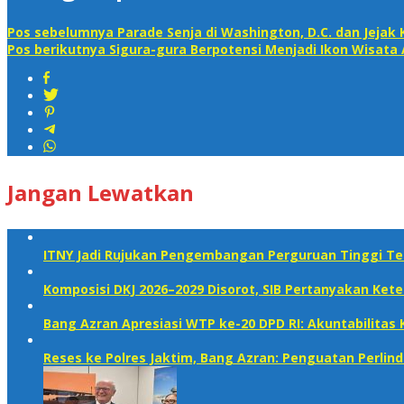
Pos sebelumnya
Parade Senja di Washington, D.C. dan Jejak
Pos berikutnya
Sigura-gura Berpotensi Menjadi Ikon Wisata
Jangan Lewatkan
ITNY Jadi Rujukan Pengembangan Perguruan Tinggi Te
Komposisi DKJ 2026–2029 Disorot, SIB Pertanyakan Ket
Bang Azran Apresiasi WTP ke-20 DPD RI: Akuntabilita
Reses ke Polres Jaktim, Bang Azran: Penguatan Perli