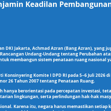
njamin Keadilan Pembanguna
an DKI Jakarta, Achmad Azran (Bang Azran), yang 
ta Rancangan Undang-Undang tentang Perubahan at
k membangun sistem penataan ruang nasional yang 
i Konsinyering Komite I DPD RI pada 5–6 Juli 2026 d
mor 26 Tahun 2007 tentang Penataan Ruang.
h hanya berorientasi pada percepatan investasi, te
arian lingkungan, serta perlindungan hak-hak masy
onal. Karena itu, negara harus memastikan setiap 