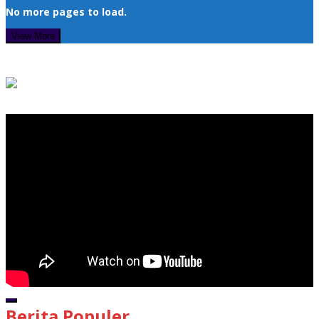
No more pages to load.
View More
Pemutar Video
00:00
Berita Populer