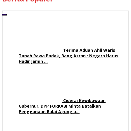
00:00
05:56
Terima Aduan Ahli Waris
Tanah Rawa Badak, Bang Azran : Negara Harus
Hadir Jamin …
113 views
Ciderai Kewibawaan
Gubernur, DPP FORKABI Minta Batalkan
Penggunaan Balai Agung u…
71 views