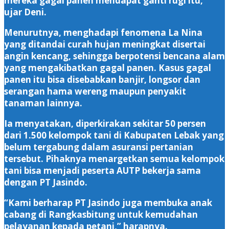
mereka gagal panen mendapat ganti rugi itu,”
ujar Deni.
Menurutnya, menghadapi fenomena La Nina
yang ditandai curah hujan meningkat disertai
angin kencang, sehingga berpotensi bencana alam
yang mengakibatkan gagal panen. Kasus gagal
panen itu bisa disebabkan banjir, longsor dan
serangan hama wereng maupun penyakit
tanaman lainnya.
Ia menyatakan, diperkirakan sekitar 50 persen
dari 1.500 kelompok tani di Kabupaten Lebak yang
belum tergabung dalam asuransi pertanian
tersebut. Pihaknya menargetkan semua kelompok
tani bisa menjadi peserta AUTP bekerja sama
dengan PT Jasindo.
“Kami berharap PT Jasindo juga membuka anak
cabang di Rangkasbitung untuk kemudahan
pelayanan kepada petani,” harapnya.