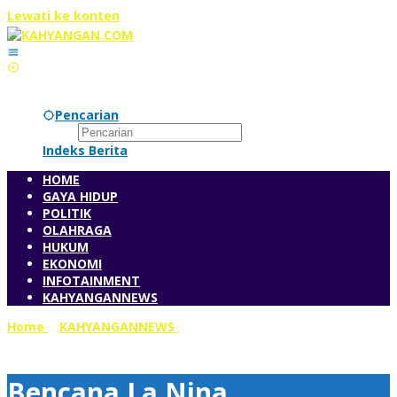
Lewati ke konten
Sabtu, 8 Agustus 2026
Pencarian
Indeks Berita
HOME
GAYA HIDUP
POLITIK
OLAHRAGA
HUKUM
EKONOMI
INFOTAINMENT
KAHYANGANNEWS
Home
»
KAHYANGANNEWS
»
Bencana La Nina Mengancam,
Petani Lebak Diajak Ikut AUTP
Bencana La Nina