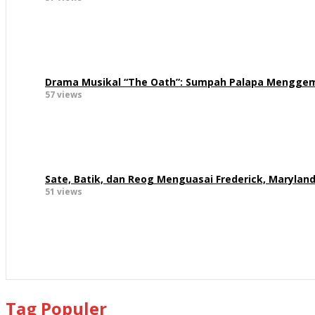
Drama Musikal “The Oath”: Sumpah Palapa Menggem
57 views
Sate, Batik, dan Reog Menguasai Frederick, Marylan
51 views
Tag Populer