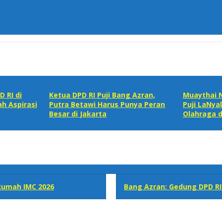
 RI di
Ketua DPD RI Puji Bang Azran,
Muaythai N
h Aspirasi
Putra Betawi Harus Punya Peran
Puji LaNyal
Besar di Jakarta
Olahraga d
 Rumah IMC 2026
Bang Azran: Gedung DPD RI