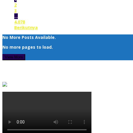
2
3
…
4,078
Berikutnya
No More Posts Available.
No more pages to load.
View More