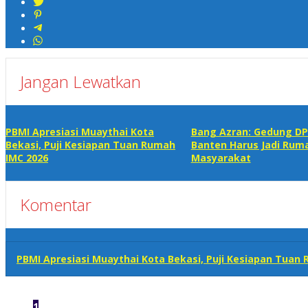
Jangan Lewatkan
PBMI Apresiasi Muaythai Kota
Bang Azran: Gedung DPD
Bekasi, Puji Kesiapan Tuan Rumah
Banten Harus Jadi Ruma
IMC 2026
Masyarakat
Komentar
PBMI Apresiasi Muaythai Kota Bekasi, Puji Kesiapan Tuan
1