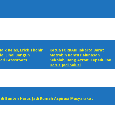
aik Kelas, Erick Thohir
Ketua FORKABI Jakarta Barat
la: Lihai Bangun
Matrobin Bantu Pelunasan
ari Grassroots
Sekolah, Bang Azran: Kepedulian
Harus Jadi Solusi
 di Banten Harus Jadi Rumah Aspirasi Masyarakat