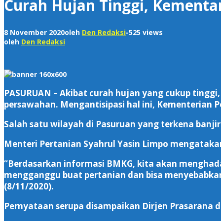
Curah Hujan Tinggi, Kementa
8 November 2020
oleh
Den Redaksi
-
525 views
oleh
Den Redaksi
PASURUAN – Akibat curah hujan yang cukup tinggi,
persawahan. Mengantisipasi hal ini, Kementerian 
Salah satu wilayah di Pasuruan yang terkena banj
Menteri Pertanian Syahrul Yasin Limpo mengatakan
“Berdasarkan informasi BMKG, kita akan menghadapi
mengganggu buat pertanian dan bisa menyebabkan 
(8/11/2020).
Pernyataan serupa disampaikan Dirjen Prasarana d