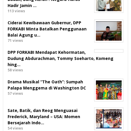
Hadir Jamin …
113 views
Ciderai Kewibawaan Gubernur, DPP
FORKABI Minta Batalkan Penggunaan
Balai Agung u…
71 views
DPP FORKABI Mendapat Kehormatan,
Dudung Abdurachman, Tommy Soeharto, Komeng
hing…
58 views
Drama Musikal “The Oath”: Sumpah
Palapa Menggema di Washington DC
57 views
Sate, Batik, dan Reog Menguasai
Frederick, Maryland – USA: Momen
Bersejarah Indo…
54 views