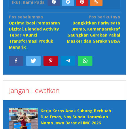
Ikuti Kami Pada
Navigasi
Pos sebelumnya
Pos berikutnya
Optimalisasi Pemasaran
Bangkitkan Pariwisata
pos
Digital, Blended Activity
Bromo, Kemenparekraf
Tebar 4 Kunci
Gaungkan Gerakan Pakai
Transformasi Produk
Masker dan Gerakan BISA
Menarik
Jangan Lewatkan
Kerja Keras Anak Subang Berbuah
Dua Emas, Nay Sunda Harumkan
Nama Jawa Barat di IMC 2026