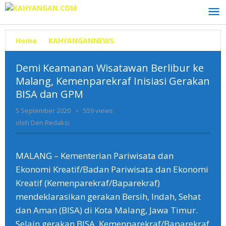
Lewati
ke
konten
Home
»
KAHYANGANNEWS
»
Demi
Keamanan
Wisatawan
Demi Keamanan Wisatawan Berlibur ke
Berlibur
Malang, Kemenparekraf Inisiasi Gerakan
ke
BISA dan GPM
Malang,
Kemenparekraf
5 September 2020
oleh
-
559 views
Inisiasi
Den
oleh
Den Redaksi
Gerakan
Redaksi
BISA
dan
MALANG – Kementerian Pariwisata dan
GPM
Ekonomi Kreatif/Badan Pariwisata dan Ekonomi
Kreatif (Kemenparekraf/Baparekraf)
mendeklarasikan gerakan Bersih, Indah, Sehat
dan Aman (BISA) di Kota Malang, Jawa Timur.
Selain gerakan BISA, Kemenparekraf/Baparekraf