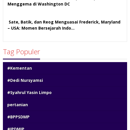
Menggema di Washington DC
57 views
Sate, Batik, dan Reog Menguasai Frederick, Maryland
– USA: Momen Bersejarah Indo…
52 views
Tag Populer
#Kementan
#Dedi Nursyamsi
#Syahrul Yasin Limpo
pertanian
#BPPSDMP
#IPDMIP