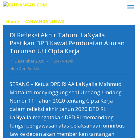
Lewati
ke
konten
Home
»
KAHYANGANNEWS
»
Di
Refleksi
Di Refleksi Akhir Tahun, LaNyalla
Akhir
Tahun,
Pastikan DPD Kawal Pembuatan Aturan
LaNyalla
Turunan UU Cipta Kerja
Pastikan
DPD
11 Desember 2020
oleh
-
1,047 views
Kawal
Den
oleh
Den Redaksi
Redaksi
Pembuatan
Aturan
SERANG – Ketua DPD RI AA LaNyalla Mahmud
Turunan
Mattalitti menyinggung soal Undang-Undang
UU
Cipta
Nomor 11 Tahun 2020 tentang Cipta Kerja
Kerja
dalam refleksi akhir tahun 2020 DPD RI.
LaNyalla mengatakan DPD RI memandang
fungsi pengawasan atas pelaksanaan omnibus
law ke depan akan memberikan tantangan