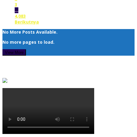
3
…
4,083
Berikutnya
No More Posts Available.
No more pages to load.
View More