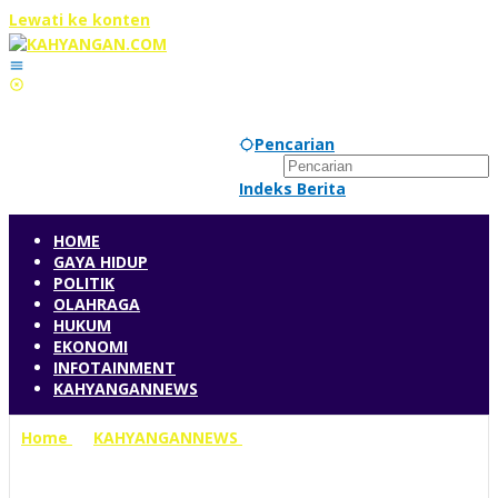
Lewati ke konten
Pencarian
Indeks Berita
HOME
GAYA HIDUP
POLITIK
OLAHRAGA
HUKUM
EKONOMI
INFOTAINMENT
KAHYANGANNEWS
Home
»
KAHYANGANNEWS
»
DPD RI Gelar Audiensi
Bersama KPUD DKI Jakarta Bahas Evaluasi dan Persiapan
Pemilu 2029