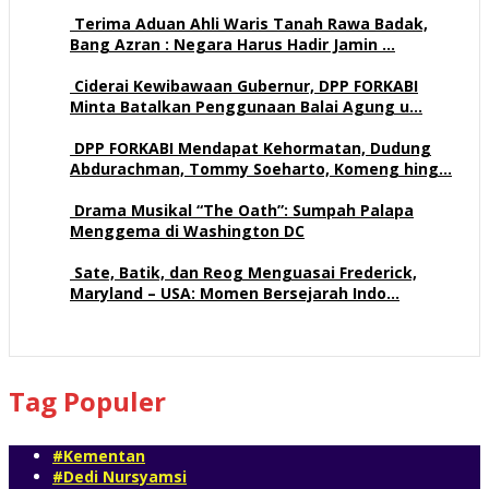
Terima Aduan Ahli Waris Tanah Rawa Badak,
Bang Azran : Negara Harus Hadir Jamin …
113 views
Ciderai Kewibawaan Gubernur, DPP FORKABI
Minta Batalkan Penggunaan Balai Agung u…
71 views
DPP FORKABI Mendapat Kehormatan, Dudung
Abdurachman, Tommy Soeharto, Komeng hing…
58 views
Drama Musikal “The Oath”: Sumpah Palapa
Menggema di Washington DC
57 views
Sate, Batik, dan Reog Menguasai Frederick,
Maryland – USA: Momen Bersejarah Indo…
52 views
Tag Populer
#Kementan
#Dedi Nursyamsi