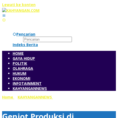
Lewati ke konten
Pencarian
Indeks Berita
HOME
GAYA HIDUP
POLITIK
OLAHRAGA
HUKUM
EKONOMI
INFOTAINMENT
KAHYANGANNEWS
Home
»
KAHYANGANNEWS
»
Genjot Produksi di Indramayu,
Ditjen PSP Kementan Gelontorkan Sejumlah Bantuan
Genjot Produksi di