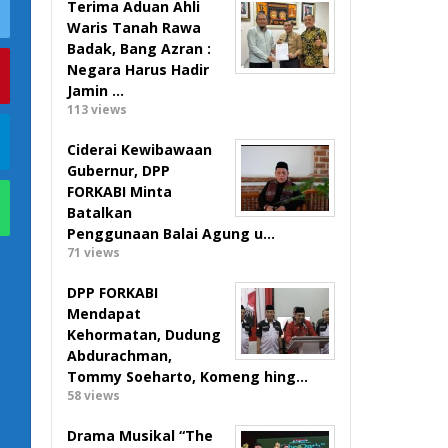
Terima Aduan Ahli
Waris Tanah Rawa
Badak, Bang Azran :
Negara Harus Hadir
Jamin …
113 views
Ciderai Kewibawaan
Gubernur, DPP
FORKABI Minta
Batalkan
Penggunaan Balai Agung u…
71 views
DPP FORKABI
Mendapat
Kehormatan, Dudung
Abdurachman,
Tommy Soeharto, Komeng hing…
58 views
Drama Musikal “The