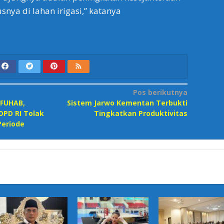
snya di lahan irigasi,” katanya
Pos berikutnya
 FUHAB,
Sistem Jarwo Kementan Terbukti
DPD RI Tolak
Tingkatkan Produktivitas
Periode