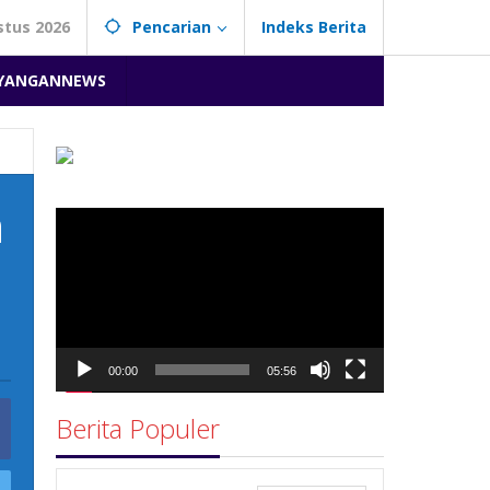
stus 2026
Pencarian
Indeks Berita
YANGANNEWS
n
Pemutar
Video
00:00
05:56
Berita Populer