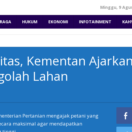
Minggu, 9 Agu
RAGA
HUKUM
EKONOMI
INFOTAINMENT
KAH
itas, Kementan Ajarka
golah Lahan
nterian Pertanian mengajak petani yang
ecara maksimal agar mendapatkan
 tinggi.