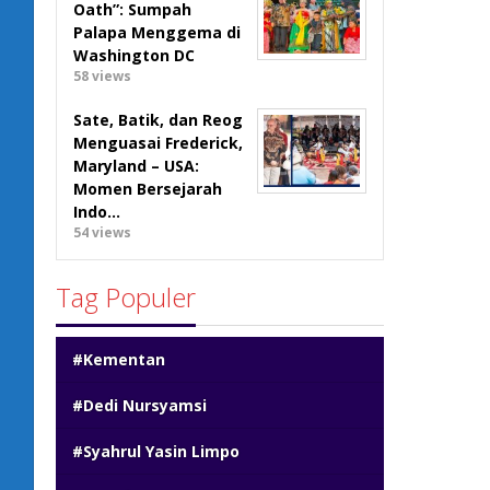
Oath”: Sumpah
Palapa Menggema di
Washington DC
58 views
Sate, Batik, dan Reog
Menguasai Frederick,
Maryland – USA:
Momen Bersejarah
Indo…
54 views
Tag Populer
#Kementan
#Dedi Nursyamsi
#Syahrul Yasin Limpo