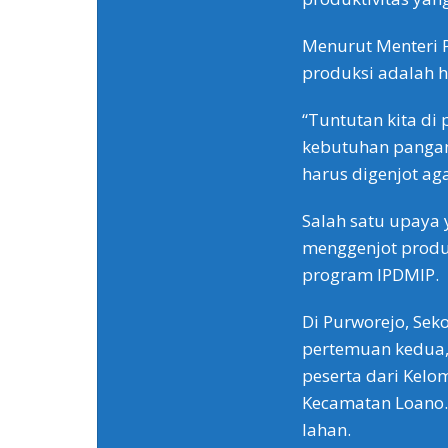
Menurut Menteri P
produksi adalah h
“Tuntutan kita d
kebutuhan pangan 
harus digenjot aga
Salah satu upaya 
menggenjot produ
program IPDMIP.
Di Purworejo, Se
pertemuan kedua, R
peserta dari Kelo
Kecamatan Loano.
lahan.