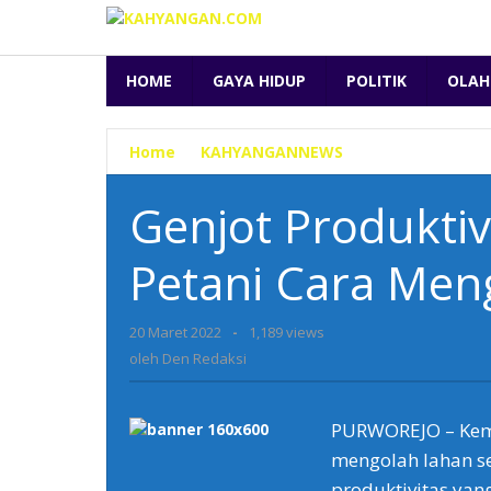
Lewati
ke
konten
HOME
GAYA HIDUP
POLITIK
OLAH
Home
»
KAHYANGANNEWS
»
Genjot
Produktivitas,
Kementan
Genjot Produktiv
Ajarkan
Petani
Petani Cara Men
Cara
Mengolah
Lahan
20 Maret 2022
oleh
-
1,189 views
Den
oleh
Den Redaksi
Redaksi
PURWOREJO – Keme
mengolah lahan s
produktivitas yang