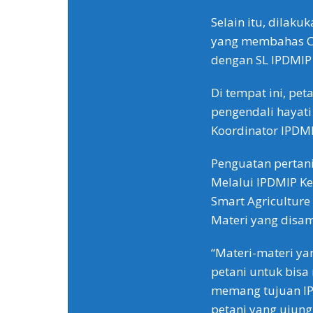
Selain itu, dilak
yang membahas Cli
dengan SL IPDMIP 
Di tempat ini, pe
pengendali hayati 
Koordinator IPDMI
Penguatan pertani
Melalui IPDMIP Ke
Smart Agriculture
Materi yang disa
“Materi-materi ya
petani untuk bis
memang tujuan I
petani yang ujung