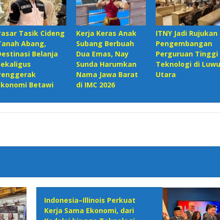
Pasar Tasik Cideng
Kerja Keras Anak
ITNY Jadi Rujukan
Tanah Abang,
Subang Berbuah
Pengembangan
Destinasi Belanja
Dua Emas, Nay
Perguruan Tinggi
Sekaligus
Sunda Harumkan
Teknologi di Luw
Penggerak
Nama Jawa Barat
Utara
Ekonomi Betawi
di IMC 2026
Indonesia–Illinois Perkuat
Kerja Sama Ekonomi, dari