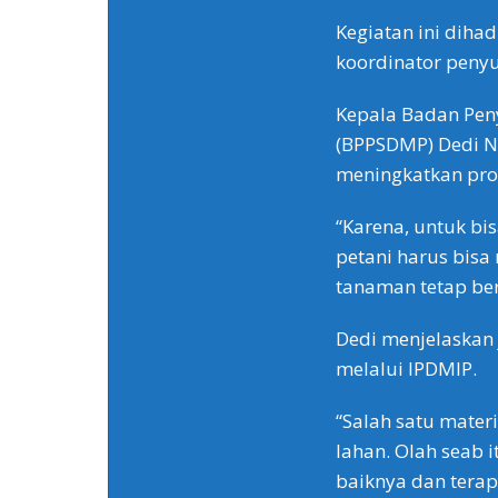
Kegiatan ini diha
koordinator peny
Kepala Badan Pe
(BPPSDMP) Dedi N
meningkatkan prod
“Karena, untuk b
petani harus bisa
tanaman tetap ber
Dedi menjelaskan
melalui IPDMIP.
“Salah satu mater
lahan. Olah seab i
baiknya dan terap