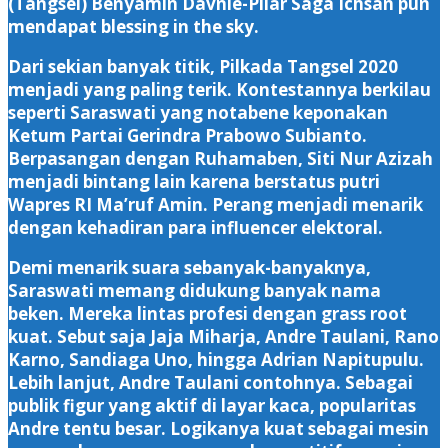
(Tangsel) Benyamin Davnie-Pilar Saga Ichsan pun
mendapat blessing in the sky.
Dari sekian banyak titik, Pilkada Tangsel 2020
menjadi yang paling terik. Kontestannya berkilau
seperti Saraswati yang notabene keponakan
Ketum Partai Gerindra Prabowo Subianto.
Berpasangan dengan Ruhamaben, Siti Nur Azizah
menjadi bintang lain karena berstatus putri
Wapres RI Ma’ruf Amin. Perang menjadi menarik
dengan kehadiran para influencer elektoral.
Demi menarik suara sebanyak-banyaknya,
Saraswati memang didukung banyak nama
beken. Mereka lintas profesi dengan grass root
kuat. Sebut saja Jaja Miharja, Andre Taulani, Rano
Karno, Sandiaga Uno, hingga Adrian Napitupulu.
Lebih lanjut, Andre Taulani contohnya. Sebagai
publik figur yang aktif di layar kaca, popularitas
Andre tentu besar. Logikanya kuat sebagai mesin