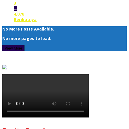
3
…
4,078
Berikutnya
No More Posts Available.
No more pages to load.
View More