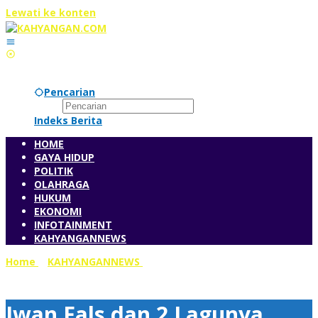
Lewati ke konten
Pencarian
Indeks Berita
HOME
GAYA HIDUP
POLITIK
OLAHRAGA
HUKUM
EKONOMI
INFOTAINMENT
KAHYANGANNEWS
Home
»
KAHYANGANNEWS
»
Iwan Fals dan 2 Lagunya,
Blessing in The Sky Buat Benyamin-Pilar
Iwan Fals dan 2 Lagunya,