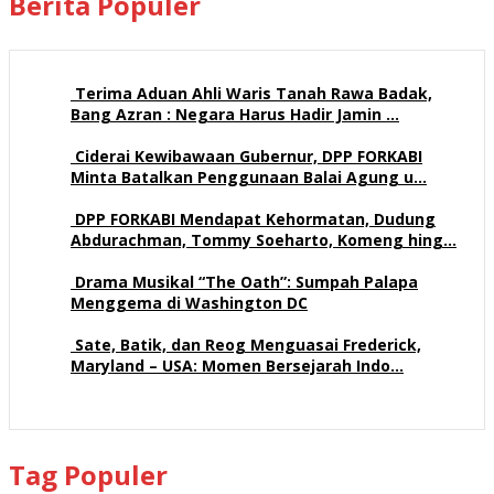
Berita Populer
Terima Aduan Ahli Waris Tanah Rawa Badak,
Bang Azran : Negara Harus Hadir Jamin …
109 views
Ciderai Kewibawaan Gubernur, DPP FORKABI
Minta Batalkan Penggunaan Balai Agung u…
68 views
DPP FORKABI Mendapat Kehormatan, Dudung
Abdurachman, Tommy Soeharto, Komeng hing…
57 views
Drama Musikal “The Oath”: Sumpah Palapa
Menggema di Washington DC
57 views
Sate, Batik, dan Reog Menguasai Frederick,
Maryland – USA: Momen Bersejarah Indo…
51 views
Tag Populer