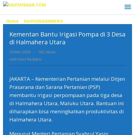
Lewati
ke
konten
Home
»
KAHYANGANNEWS
»
Kementan
Bantu
Kementan Bantu Irigasi Pompa di 3 Desa
Irigasi
Pompa
di Halmahera Utara
di
29 Mei 2020
oleh
-
762 views
3
Den
Desa
oleh
Den Redaksi
Redaksi
di
Halmahera
Utara
JAKARTA – Kementerian Pertanian melalui Ditjen
Prasarana dan Sarana Pertanian (PSP)
membantu irigasi perpompaan pada tiga desa
di Halmahera Utara, Maluku Utara. Bantuan ini
diharapkan bisa meningkatkan produktivitas di
Halmahera Utara.
Menurut Menteri Pertanian Syahrul Yasin