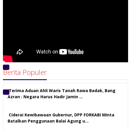
Berita Populer
00:00
00:00
05:56
Terima Aduan Ahli Waris Tanah Rawa Badak, Bang
Azran : Negara Harus Hadir Jamin …
113 views
Ciderai Kewibawaan Gubernur, DPP FORKABI Minta
Batalkan Penggunaan Balai Agung u…
71 views