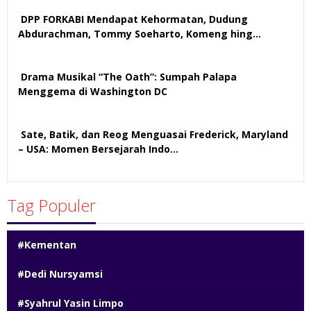
DPP FORKABI Mendapat Kehormatan, Dudung
Abdurachman, Tommy Soeharto, Komeng hing…
58 views
Drama Musikal “The Oath”: Sumpah Palapa
Menggema di Washington DC
58 views
Sate, Batik, dan Reog Menguasai Frederick, Maryland
– USA: Momen Bersejarah Indo…
54 views
Tag Populer
#Kementan
#Dedi Nursyamsi
#Syahrul Yasin Limpo