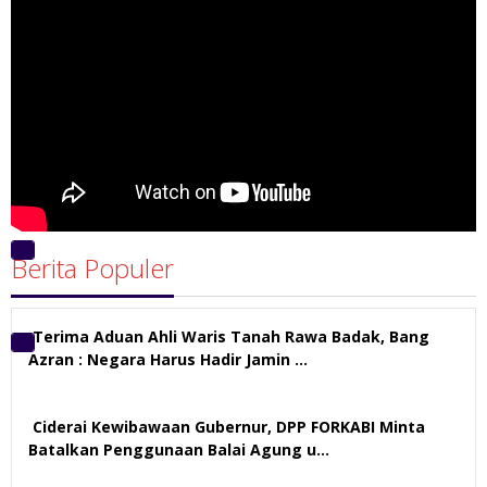
Berita Populer
00:00
00:00
05:56
Terima Aduan Ahli Waris Tanah Rawa Badak, Bang
Azran : Negara Harus Hadir Jamin …
112 views
Ciderai Kewibawaan Gubernur, DPP FORKABI Minta
Batalkan Penggunaan Balai Agung u…
69 views