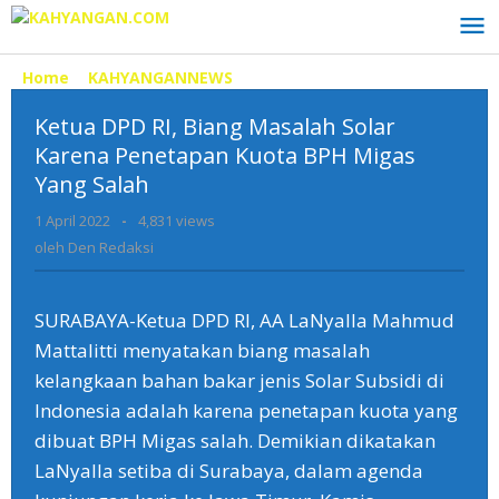
Lewati
ke
konten
Home
»
KAHYANGANNEWS
»
Ketua
DPD
Ketua DPD RI, Biang Masalah Solar
RI,
Biang
Karena Penetapan Kuota BPH Migas
Masalah
Yang Salah
Solar
Karena
1 April 2022
oleh
-
4,831 views
Penetapan
Den
oleh
Den Redaksi
Redaksi
Kuota
BPH
Migas
SURABAYA-Ketua DPD RI, AA LaNyalla Mahmud
Yang
Mattalitti menyatakan biang masalah
Salah
kelangkaan bahan bakar jenis Solar Subsidi di
Indonesia adalah karena penetapan kuota yang
dibuat BPH Migas salah. Demikian dikatakan
LaNyalla setiba di Surabaya, dalam agenda