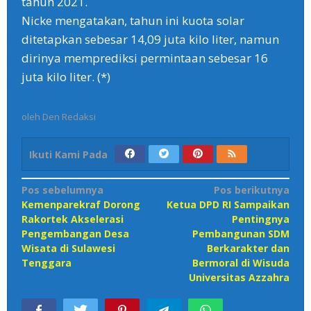
tahun 2021.
Nicke mengatakan, tahun ini kuota solar
ditetapkan sebesar 14,09 juta kilo liter, namun
dirinya memprediksi permintaan sebesar 16
juta kilo liter. (*)
oleh
Den Redaksi
Ikuti Kami Pada
Navigasi
Pos sebelumnya
Pos berikutnya
Kemenparekraf Dorong
Ketua DPD RI Sampaikan
pos
Rakortek Akselerasi
Pentingnya
Pengembangan Desa
Pembangunan SDM
Wisata di Sulawesi
Berkarakter dan
Tenggara
Bermoral di Wisuda
Universitas Azzahra