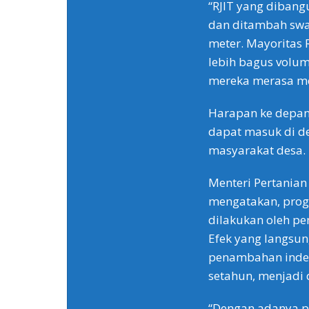
“RJIT yang dibang
dan ditambah swad
meter. Mayoritas RJ
lebih bagus volum
mereka merasa me
Harapan ke depan,
dapat masuk di de
masyarakat desa.
Menteri Pertanian
mengatakan, progr
dilakukan oleh pe
Efek yang langsun
penambahan indek
setahun, menjadi d
“Dengan adanya pr