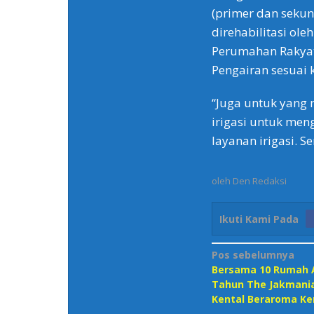
(primer dan sekun
direhabilitasi ol
Perumahan Rakyat
Pengairan sesuai
“Juga untuk yang 
irigasi untuk me
layanan irigasi. S
oleh
Den Redaksi
Ikuti Kami Pada
Navigasi
Pos sebelumnya
Bersama 10 Rumah A
pos
Tahun The Jakmani
Kental Beraroma K