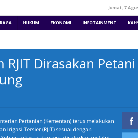
Jumat, 7 Agu
RAGA
HUKUM
EKONOMI
INFOTAINMENT
KAH
 RJIT Dirasakan Petani
dung
erian Pertanian (Kementan) terus melakukan
an Irigasi Tersier (RJIT) sesuai dengan
 Sebagian besar dananya disalurkan melalui