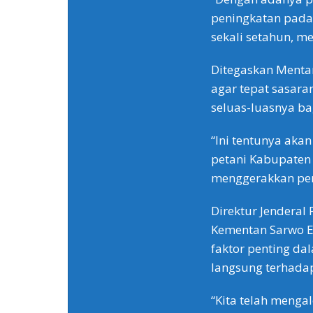
peningkatan pada 
sekali setahun, me
Ditegaskan Mentan
agar tepat sasar
seluas-luasnya ba
“Ini tentunya ak
petani Kabupaten
menggerakkan per
Direktur Jenderal
Kementan Sarwo E
faktor penting da
langsung terhadap
“Kita telah menga