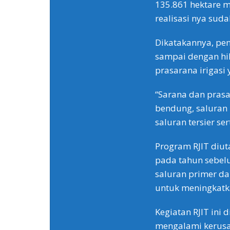
135.861 hektare m
realisasi nya sud
Dikatakannya, peng
sampai dengan hi
prasarana irigasi
“Sarana dan pras
bendung, saluran 
saluran tersier se
Program RJIT diut
pada tahun sebel
saluran primer da
untuk meningkatka
Kegiatan RJIT ini 
mengalami kerusa