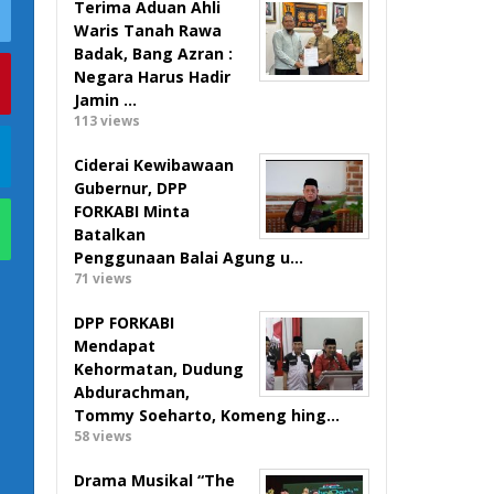
Terima Aduan Ahli
Waris Tanah Rawa
Badak, Bang Azran :
Negara Harus Hadir
Jamin …
113 views
Ciderai Kewibawaan
Gubernur, DPP
FORKABI Minta
Batalkan
Penggunaan Balai Agung u…
71 views
DPP FORKABI
Mendapat
Kehormatan, Dudung
Abdurachman,
Tommy Soeharto, Komeng hing…
58 views
Drama Musikal “The