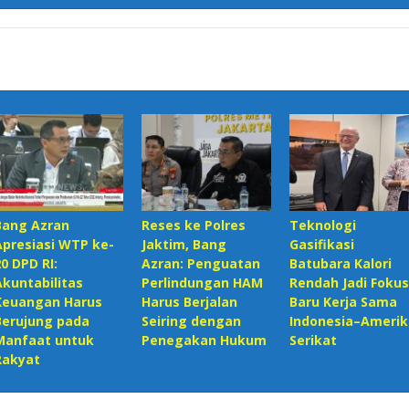
Bang Azran
Reses ke Polres
Teknologi
Apresiasi WTP ke-
Jaktim, Bang
Gasifikasi
20 DPD RI:
Azran: Penguatan
Batubara Kalori
Akuntabilitas
Perlindungan HAM
Rendah Jadi Fokus
Keuangan Harus
Harus Berjalan
Baru Kerja Sama
Berujung pada
Seiring dengan
Indonesia–Amerik
Manfaat untuk
Penegakan Hukum
Serikat
Rakyat