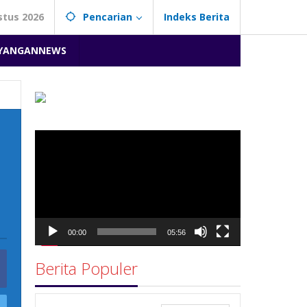
stus 2026
Pencarian
Indeks Berita
YANGANNEWS
Pemutar
Video
00:00
05:56
Berita Populer