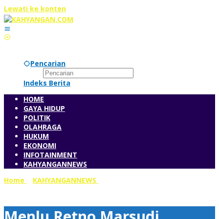
Lewati ke konten
Pencarian
Indeks Berita
HOME
GAYA HIDUP
POLITIK
OLAHRAGA
HUKUM
EKONOMI
INFOTAINMENT
KAHYANGANNEWS
Home
»
KAHYANGANNEWS
»
Menlu Retno Marsudi
Ketagihan Kuliner Banyuwangi
Menlu Retno Marsudi