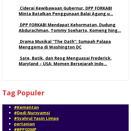
112 views
Ciderai Kewibawaan Gubernur, DPP FORKABI
Minta Batalkan Penggunaan Balai Agung u…
69 views
DPP FORKABI Mendapat Kehormatan, Dudung
Abdurachman, Tommy Soeharto, Komeng hing…
57 views
Drama Musikal “The Oath”: Sumpah Palapa
Menggema di Washington DC
57 views
Sate, Batik, dan Reog Menguasai Frederick,
Maryland – USA: Momen Bersejarah Indo…
52 views
Tag Populer
#Kementan
#Dedi Nursyamsi
#Syahrul Yasin Limpo
pertanian
#BPPSDMP