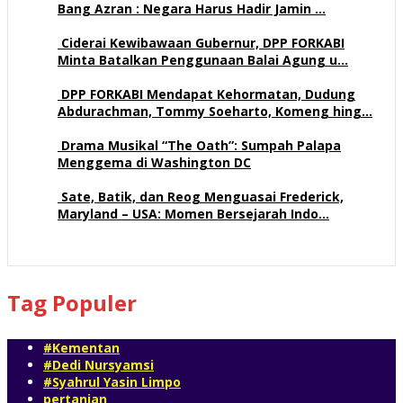
Bang Azran : Negara Harus Hadir Jamin …
113 views
Ciderai Kewibawaan Gubernur, DPP FORKABI
Minta Batalkan Penggunaan Balai Agung u…
71 views
DPP FORKABI Mendapat Kehormatan, Dudung
Abdurachman, Tommy Soeharto, Komeng hing…
58 views
Drama Musikal “The Oath”: Sumpah Palapa
Menggema di Washington DC
58 views
Sate, Batik, dan Reog Menguasai Frederick,
Maryland – USA: Momen Bersejarah Indo…
54 views
Tag Populer
#Kementan
#Dedi Nursyamsi
#Syahrul Yasin Limpo
pertanian