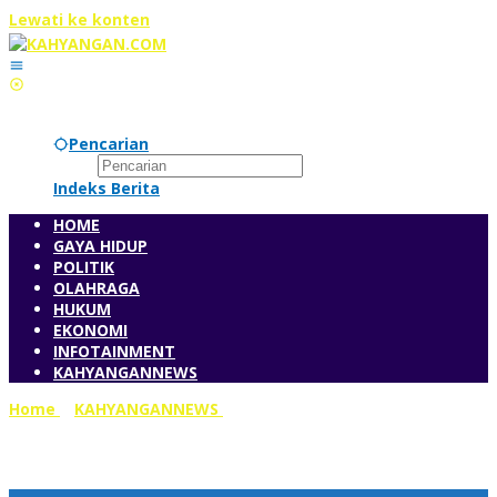
Lewati ke konten
Pencarian
Indeks Berita
HOME
GAYA HIDUP
POLITIK
OLAHRAGA
HUKUM
EKONOMI
INFOTAINMENT
KAHYANGANNEWS
Home
»
KAHYANGANNEWS
»
Pemprov Gratiskan
Transportasi, Bang Azran: Meringankan Beban Warga
adalah Kewajiban Pemerintah, Bukan Sekadar Hadiah