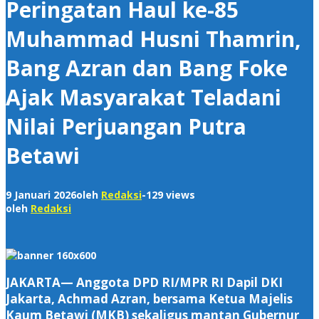
Peringatan Haul ke-85
Muhammad Husni Thamrin,
Bang Azran dan Bang Foke
Ajak Masyarakat Teladani
Nilai Perjuangan Putra
Betawi
9 Januari 2026
oleh
Redaksi
-
129 views
oleh
Redaksi
‎JAKARTA— Anggota DPD RI/MPR RI Dapil DKI
Jakarta, Achmad Azran, bersama Ketua Majelis
Kaum Betawi (MKB) sekaligus mantan Gubernur