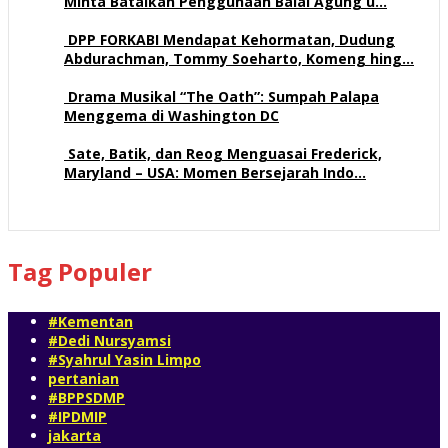
Minta Batalkan Penggunaan Balai Agung u…
69 views
DPP FORKABI Mendapat Kehormatan, Dudung
Abdurachman, Tommy Soeharto, Komeng hing…
57 views
Drama Musikal “The Oath”: Sumpah Palapa
Menggema di Washington DC
57 views
Sate, Batik, dan Reog Menguasai Frederick,
Maryland – USA: Momen Bersejarah Indo…
51 views
Tag Populer
#Kementan
#Dedi Nursyamsi
#Syahrul Yasin Limpo
pertanian
#BPPSDMP
#IPDMIP
jakarta