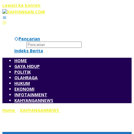
Lewati ke konten
Pencarian
Indeks Berita
HOME
GAYA HIDUP
POLITIK
OLAHRAGA
HUKUM
EKONOMI
INFOTAINMENT
KAHYANGANNEWS
Home
»
KAHYANGANNEWS
»
Peringatan Haul ke-85
Muhammad Husni Thamrin, Bang Azran dan Bang Foke Ajak
Masyarakat Teladani Nilai Perjuangan Putra Betawi