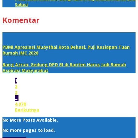
Solusi
Komentar
PBMI Apresiasi Muaythai Kota Bekasi, Puji Kesiapan Tuan
Rumah IMC 2026
Bang Azran: Gedung DPD RI di Banten Harus Jadi Rumah
Aspirasi Masyarakat
1
2
3
…
4,078
Berikutnya
No More Posts Available.
No more pages to load.