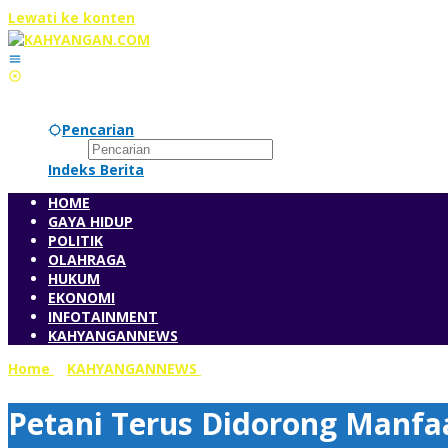
Lewati ke konten
Pencarian
Indeks Berita
HOME
GAYA HIDUP
POLITIK
OLAHRAGA
HUKUM
EKONOMI
INFOTAINMENT
KAHYANGANNEWS
Home
»
KAHYANGANNEWS
»
Petani Terus Didorong Manfaat
Petani Terus Didorong Manfa