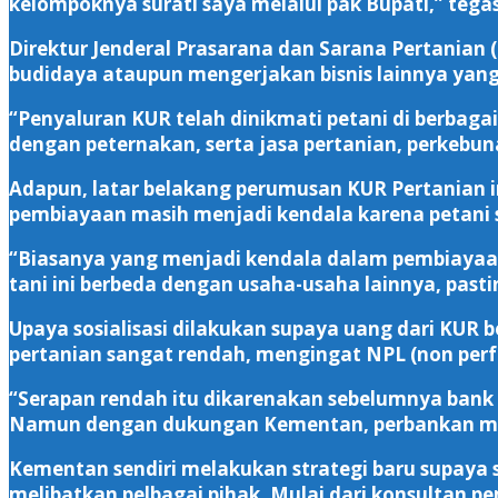
kelompoknya surati saya melalui pak Bupati,” tega
Direktur Jenderal Prasarana dan Sarana Pertani
budidaya ataupun mengerjakan bisnis lainnya yang 
“Penyaluran KUR telah dinikmati petani di berbaga
dengan peternakan, serta jasa pertanian, perkebun
Adapun, latar belakang perumusan KUR Pertanian i
pembiayaan masih menjadi kendala karena petani 
“Biasanya yang menjadi kendala dalam pembiayaa
tani ini berbeda dengan usaha-usaha lainnya, past
Upaya sosialisasi dilakukan supaya uang dari KUR 
pertanian sangat rendah, mengingat NPL (non perfo
“Serapan rendah itu dikarenakan sebelumnya bank
Namun dengan dukungan Kementan, perbankan mula
Kementan sendiri melakukan strategi baru supaya
melibatkan pelbagai pihak. Mulai dari konsultan pem