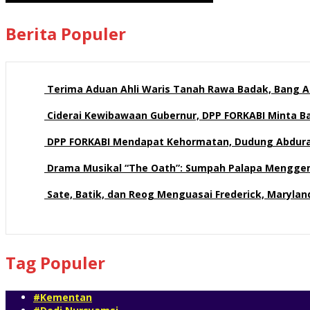
Berita Populer
Terima Aduan Ahli Waris Tanah Rawa Badak, Bang Az
113 views
Ciderai Kewibawaan Gubernur, DPP FORKABI Minta 
71 views
DPP FORKABI Mendapat Kehormatan, Dudung Abdur
58 views
Drama Musikal “The Oath”: Sumpah Palapa Mengge
58 views
Sate, Batik, dan Reog Menguasai Frederick, Maryla
54 views
Tag Populer
#Kementan