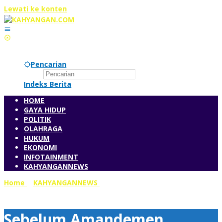
Lewati ke konten
Pencarian
Indeks Berita
HOME
GAYA HIDUP
POLITIK
OLAHRAGA
HUKUM
EKONOMI
INFOTAINMENT
KAHYANGANNEWS
Home
»
KAHYANGANNEWS
»
Sebelum Amandemen, Konsep
Public Goods UUD Sesuai dengan Konsep Islam
Sebelum Amandemen,