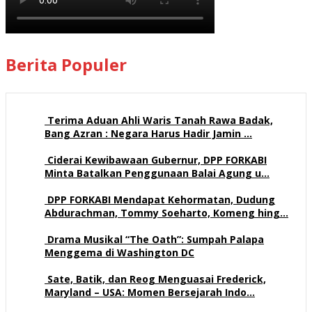
Berita Populer
Terima Aduan Ahli Waris Tanah Rawa Badak,
Bang Azran : Negara Harus Hadir Jamin …
112 views
Ciderai Kewibawaan Gubernur, DPP FORKABI
Minta Batalkan Penggunaan Balai Agung u…
69 views
DPP FORKABI Mendapat Kehormatan, Dudung
Abdurachman, Tommy Soeharto, Komeng hing…
57 views
Drama Musikal “The Oath”: Sumpah Palapa
Menggema di Washington DC
57 views
Sate, Batik, dan Reog Menguasai Frederick,
Maryland – USA: Momen Bersejarah Indo…
52 views