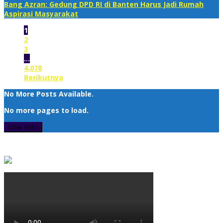
Bang Azran: Gedung DPD RI di Banten Harus Jadi Rumah
Aspirasi Masyarakat
1
2
3
…
4,078
Berikutnya
No More Posts Available.
No more pages to load.
View More