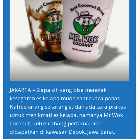
JAKARTA – Siapa sih yang bisa menolak
kesegaran es kelapa muda saat cuaca panas.
Nah sekarang sekarang sudah ada cara praktis
untuk menikmati es kelapa, namanya Mr Wok
Coconut, untuk cabang pertama bisa
didapatkan di kawasan Depok, Jawa Barat.