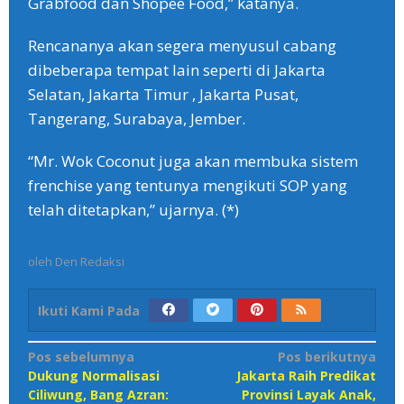
Grabfood dan Shopee Food,” katanya.
Rencananya akan segera menyusul cabang
dibeberapa tempat lain seperti di Jakarta
Selatan, Jakarta Timur , Jakarta Pusat,
Tangerang, Surabaya, Jember.
“Mr. Wok Coconut juga akan membuka sistem
frenchise yang tentunya mengikuti SOP yang
telah ditetapkan,” ujarnya. (*)
oleh
Den Redaksi
Ikuti Kami Pada
Navigasi
Pos sebelumnya
Pos berikutnya
Dukung Normalisasi
Jakarta Raih Predikat
pos
Ciliwung, Bang Azran:
Provinsi Layak Anak,