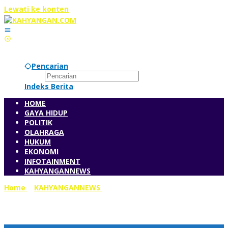
Lewati ke konten
Pencarian
Indeks Berita
HOME
GAYA HIDUP
POLITIK
OLAHRAGA
HUKUM
EKONOMI
INFOTAINMENT
KAHYANGANNEWS
Home
»
KAHYANGANNEWS
»
Tingkatkan Produksi
Pertanian, Kementan Genjot Irigasi Perpompaan dan
Perpipaan