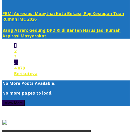
PBMI Apresiasi Muaythai Kota Bekasi, Puji Kesiapan Tuan
Rumah IMC 2026
Bang Azran: Gedung DPD RI di Banten Harus Jadi Rumah
Aspirasi Masyarakat
1
2
3
…
4,078
Berikutnya
No More Posts Available.
No more pages to load.
View More