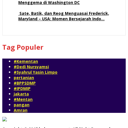
Menggema di Washington DC
57 views
Sate, Batik, dan Reog Menguasai Frederick,
Maryland – USA: Momen Bersejarah Indo…
51 views
Tag Populer
#Kementan
#Dedi Nursyamsi
#Syahrul Yasin Limpo
pertanian
#BPPSDMP
#IPDMIP
jakarta
#Mentan
pangan
Amran