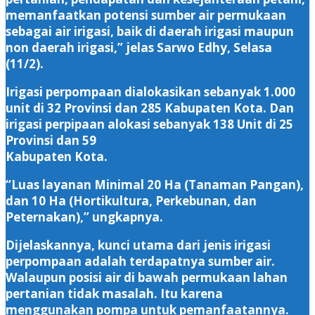
memanfaatkan potensi sumber air permukaan
sebagai air irigasi, baik di daerah irigasi maupun
non daerah irigasi,” jelas Sarwo Edhy, Selasa
(11/2).
Irigasi perpompaan dialokasikan sebanyak 1.000
unit di 32 Provinsi dan 285 Kabupaten Kota. Dan
irigasi perpipaan alokasi sebanyak 138 Unit di 25
Provinsi dan 59
Kabupaten Kota.
“Luas layanan Minimal 20 Ha (Tanaman Pangan),
dan 10 Ha (Hortikultura, Perkebunan, dan
Peternakan),” ungkapnya.
Dijelaskannya, kunci utama dari jenis irigasi
perpompaan adalah terdapatnya sumber air.
Walaupun posisi air di bawah permukaan lahan
pertanian tidak masalah. Itu karena
menggunakan pompa untuk pemanfaatannya.