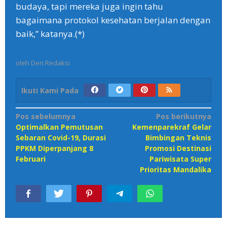
budaya, tapi mereka juga ingin tahu
bagaimana protokol kesehatan berjalan dengan
baik,” katanya.(*)
oleh
Den Redaksi
Ikuti Kami Pada
Navigasi
Pos sebelumnya
Pos berikutnya
Optimalkan Pemutusan
Kemenparekraf Gelar
pos
Sebaran Covid-19, Durasi
Bimbingan Teknis
PPKM Diperpanjang 8
Promosi Destinasi
Februari
Pariwisata Super
Prioritas Mandalika