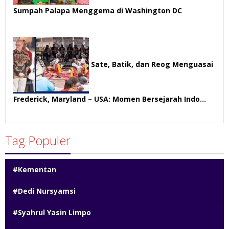
Sumpah Palapa Menggema di Washington DC
57 views
Sate, Batik, dan Reog Menguasai
Frederick, Maryland – USA: Momen Bersejarah Indo…
51 views
Tag Populer
#Kementan
#Dedi Nursyamsi
#Syahrul Yasin Limpo