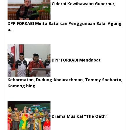
Ciderai Kewibawaan Gubernur,
DPP FORKABI Minta Batalkan Penggunaan Balai Agung
u…
69 views
DPP FORKABI Mendapat
Kehormatan, Dudung Abdurachman, Tommy Soeharto,
Komeng hing…
57 views
Drama Musikal “The Oath”: