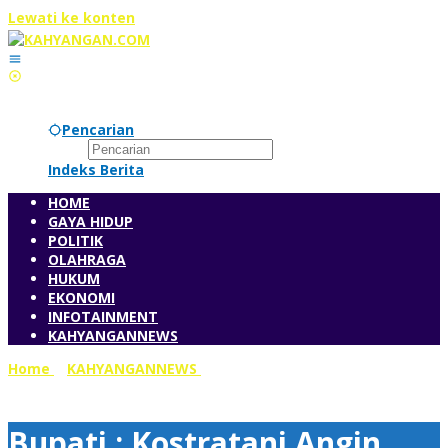
Lewati ke konten
Pencarian
Indeks Berita
HOME
GAYA HIDUP
POLITIK
OLAHRAGA
HUKUM
EKONOMI
INFOTAINMENT
KAHYANGANNEWS
Home
»
KAHYANGANNEWS
»
Bupati : Kostratani Angin
Segar Pertanian Indramayu
Bupati : Kostratani Angin