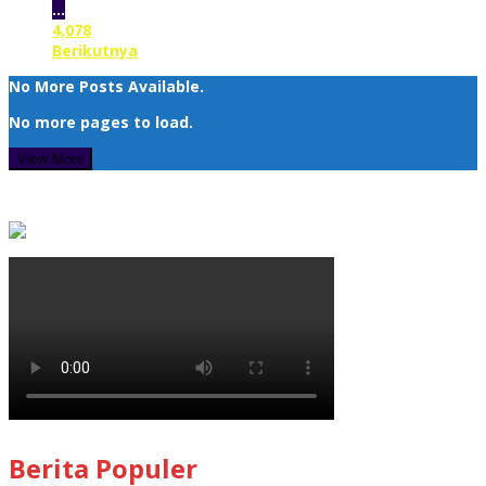
…
4,078
Berikutnya
No More Posts Available.
No more pages to load.
View More
Berita Populer