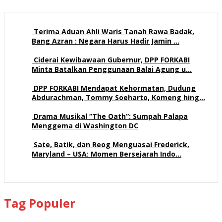
Terima Aduan Ahli Waris Tanah Rawa Badak,
Bang Azran : Negara Harus Hadir Jamin …
109 views
Ciderai Kewibawaan Gubernur, DPP FORKABI
Minta Batalkan Penggunaan Balai Agung u…
68 views
DPP FORKABI Mendapat Kehormatan, Dudung
Abdurachman, Tommy Soeharto, Komeng hing…
57 views
Drama Musikal “The Oath”: Sumpah Palapa
Menggema di Washington DC
57 views
Sate, Batik, dan Reog Menguasai Frederick,
Maryland – USA: Momen Bersejarah Indo…
51 views
Tag Populer