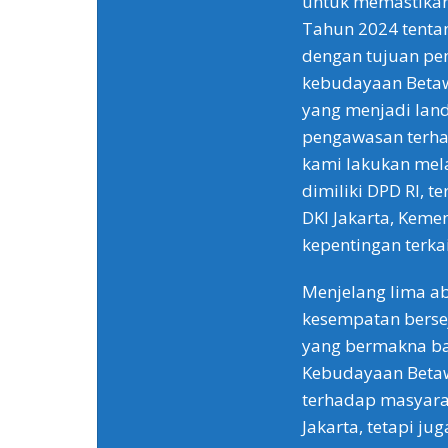
untuk memastika
Tahun 2024 tentan
dengan tujuan pe
kebudayaan Betaw
yang menjadi land
pengawasan terha
kami lakukan mela
dimiliki DPD RI, 
DKI Jakarta, Kem
kepentingan terkai
Menjelang lima ab
kesempatan berse
yang bermakna ba
Kebudayaan Beta
terhadap masyara
Jakarta, tetapi j