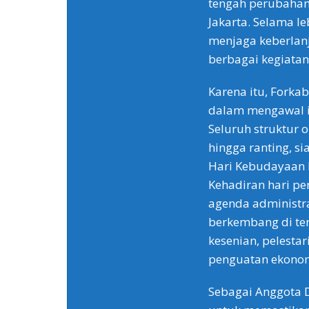
tengah perubahan 
Jakarta. Selama l
menjaga keberlanj
berbagai kegiatan
Karena itu, Forkab
dalam mengawal i
Seluruh struktur o
hingga ranting, s
Hari Kebudayaan B
Kehadiran hari per
agenda administra
berkembang di te
kesenian, pelesta
penguatan ekonomi
Sebagai Anggota D