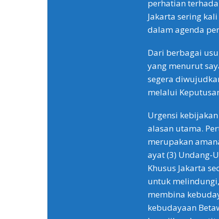
perhatian terhada
Jakarta sering ka
dalam agenda pe
Dari berbagai usu
yang menurut saya
segera diwujudka
melalui Keputusa
Urgensi kebijakan 
alasan utama. Pe
merupakan amanat
ayat (3) Undang-
Khusus Jakarta s
untuk melindung
membina kebudaya
kebudayaan Betawi