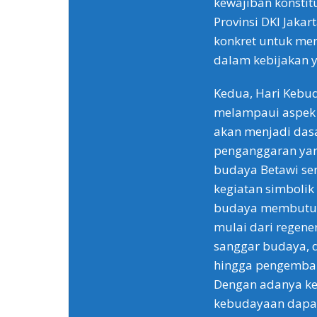
kewajiban konstit
Provinsi DKI Jaka
konkret untuk m
dalam kebijakan y
Kedua, Hari Kebud
melampaui aspek s
akan menjadi das
penganggaran yang
budaya Betawi ser
kegiatan simbolik 
budaya membutuh
mulai dari regener
sanggar budaya, d
hingga pengemban
Dengan adanya keb
kebudayaan dapat