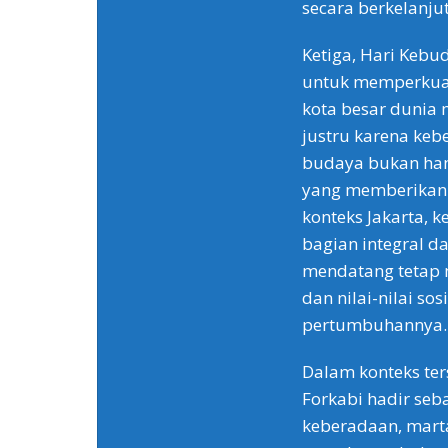
secara berkelanju
Ketiga, Hari Keb
untuk memperkuat 
kota besar dunia
justru karena kebe
budaya bukan ham
yang memberikan 
konteks Jakarta, 
bagian integral d
mendatang tetap m
dan nilai-nilai so
pertumbuhannya.
Dalam konteks ters
Forkabi hadir se
keberadaan, marta