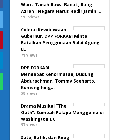
Waris Tanah Rawa Badak, Bang
Azran : Negara Harus Hadir Jamin …
113 views
Ciderai Kewibawaan
Gubernur, DPP FORKABI Minta
Batalkan Penggunaan Balai Agung
u…
71 views
DPP FORKABI
Mendapat Kehormatan, Dudung
Abdurachman, Tommy Soeharto,
Komeng hing…
58 views
Drama Musikal “The
Oath”: Sumpah Palapa Menggema di
Washington DC
57 views
Sate, Batik, dan Reog