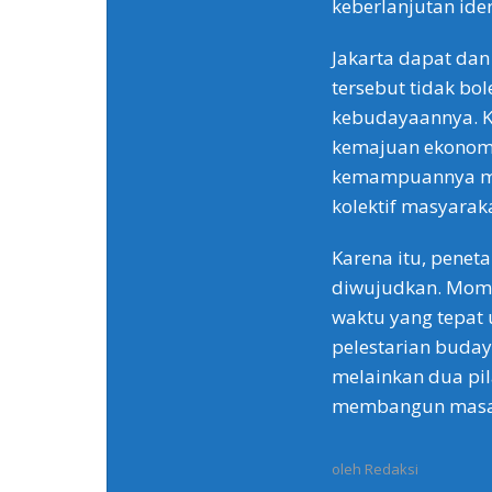
keberlanjutan iden
Jakarta dapat dan
tersebut tidak bo
kebudayaannya. K
kemajuan ekonomi 
kemampuannya men
kolektif masyarak
Karena itu, penet
diwujudkan. Mome
waktu yang tepat
pelestarian buday
melainkan dua pil
membangun masa d
oleh
Redaksi