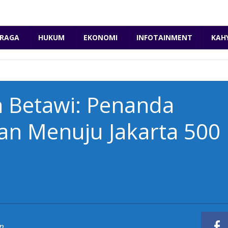
RAGA
HUKUM
EKONOMI
INFOTAINMENT
KAH
 Betawi: Penanda
an Menuju Jakarta 500
n