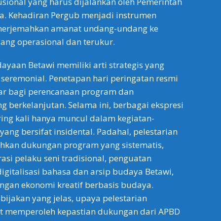
usional yang harus dijalankan oleh Pemerintah
rta. Kehadiran Pergub menjadi instrumen
enerjemahkan amanat undang-undang ke
ang operasional dan terukur.
ayaan Betawi memiliki arti strategis yang
eremonial. Penetapan hari peringatan resmi
ar bagi perencanaan program dan
 berkelanjutan. Selama ini, berbagai ekspresi
ing kali hanya muncul dalam kegiatan-
yang bersifat insidental. Padahal, pelestarian
kan dukungan program yang sistematis,
asi pelaku seni tradisional, penguatan
igitalisasi bahasa dan arsip budaya Betawi,
gan ekonomi kreatif berbasis budaya.
ijakan yang jelas, upaya pelestarian
 memperoleh kepastian dukungan dari APBD