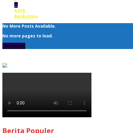
…
4,078
Berikutnya
No More Posts Available.
No more pages to load.
View More
Berita Populer