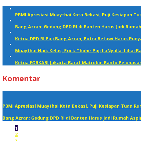
PBMI Apresiasi Muaythai Kota Bekasi, Puji Kesiapan T
Bang Azran: Gedung DPD RI di Banten Harus Jadi Ruma
Ketua DPD RI Puji Bang Azran, Putra Betawi Harus Puny
Muaythai Naik Kelas, Erick Thohir Puji LaNyalla: Lihai
Ketua FORKABI Jakarta Barat Matrobin Bantu Pelunasan 
Komentar
PBMI Apresiasi Muaythai Kota Bekasi, Puji Kesiapan Tuan R
Bang Azran: Gedung DPD RI di Banten Harus Jadi Rumah Aspi
1
2
3