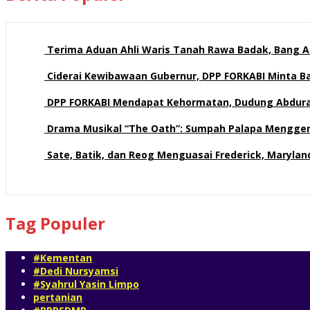
Terima Aduan Ahli Waris Tanah Rawa Badak, Bang Az
112 views
Ciderai Kewibawaan Gubernur, DPP FORKABI Minta 
69 views
DPP FORKABI Mendapat Kehormatan, Dudung Abdur
57 views
Drama Musikal “The Oath”: Sumpah Palapa Mengge
57 views
Sate, Batik, dan Reog Menguasai Frederick, Maryla
51 views
Tag Populer
#Kementan
#Dedi Nursyamsi
#Syahrul Yasin Limpo
pertanian