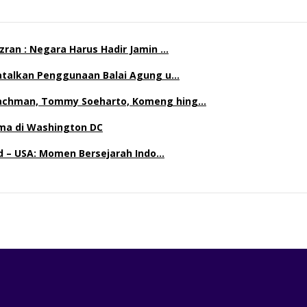
ran : Negara Harus Hadir Jamin …
Batalkan Penggunaan Balai Agung u…
achman, Tommy Soeharto, Komeng hing…
ma di Washington DC
nd – USA: Momen Bersejarah Indo…