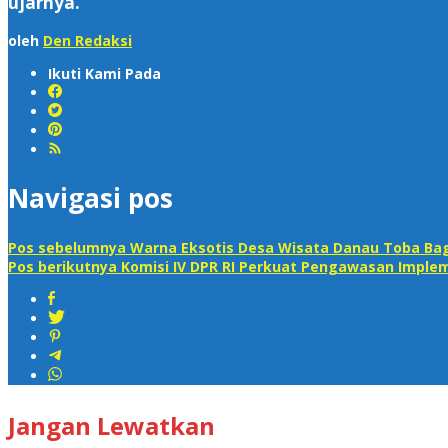
ujarnya.
oleh
Den Redaksi
Ikuti Kami Pada
Navigasi pos
Pos sebelumnya
Warna Eksotis Desa Wisata Danau Toba Bag
Pos berikutnya
Komisi IV DPR RI Perkuat Pengawasan Implem
Jangan Lewatkan