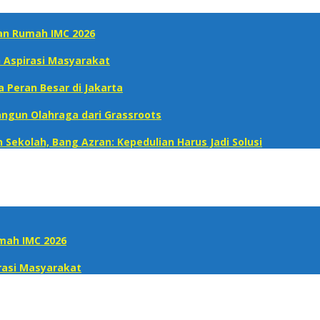
uan Rumah IMC 2026
h Aspirasi Masyarakat
a Peran Besar di Jakarta
 Bangun Olahraga dari Grassroots
Sekolah, Bang Azran: Kepedulian Harus Jadi Solusi
umah IMC 2026
rasi Masyarakat