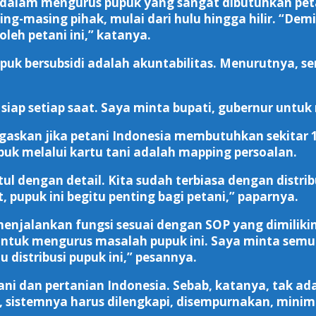
dalam mengurus pupuk yang sangat dibutuhkan petan
ng-masing pihak, mulai dari hulu hingga hilir. “De
leh petani ini,” katanya.
 pupuk bersubsidi adalah akuntabilitas. Menurutnya
siap setiap saat. Saya minta bupati, gubernur untu
skan jika petani Indonesia membutuhkan sekitar 15
upuk melalui kartu tani adalah mapping persoalan.
tul dengan detail. Kita sudah terbiasa dengan distri
 pupuk ini begitu penting bagi petani,” paparnya.
jalankan fungsi sesuai dengan SOP yang dimilikiny
ntuk mengurus masalah pupuk ini. Saya minta semua 
distribusi pupuk ini,” pesannya.
ni dan pertanian Indonesia. Sebab, katanya, tak a
a, sistemnya harus dilengkapi, disempurnakan, mini