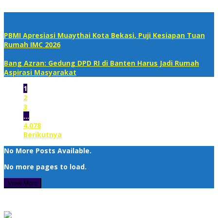
PBMI Apresiasi Muaythai Kota Bekasi, Puji Kesiapan Tuan
Rumah IMC 2026
Bang Azran: Gedung DPD RI di Banten Harus Jadi Rumah
Aspirasi Masyarakat
1
2
3
…
4,078
Berikutnya
No More Posts Available.
No more pages to load.
View More