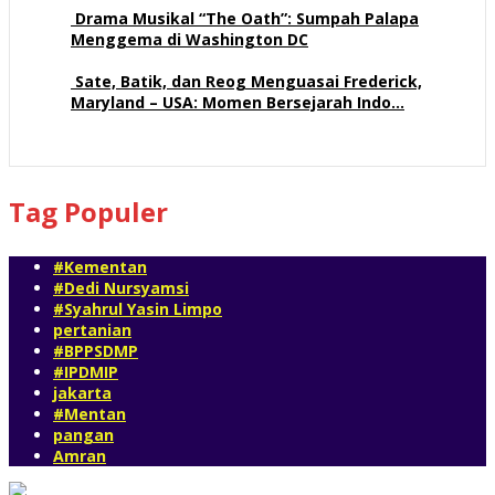
Drama Musikal “The Oath”: Sumpah Palapa
Menggema di Washington DC
57 views
Sate, Batik, dan Reog Menguasai Frederick,
Maryland – USA: Momen Bersejarah Indo…
51 views
Tag Populer
#Kementan
#Dedi Nursyamsi
#Syahrul Yasin Limpo
pertanian
#BPPSDMP
#IPDMIP
jakarta
#Mentan
pangan
Amran