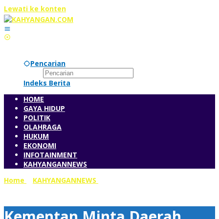
Lewati ke konten
Pencarian
Indeks Berita
HOME
GAYA HIDUP
POLITIK
OLAHRAGA
HUKUM
EKONOMI
INFOTAINMENT
KAHYANGANNEWS
Home
»
KAHYANGANNEWS
»
Kementan Minta Daerah Tidak
Telat Input e-RDKK
Kementan Minta Daerah