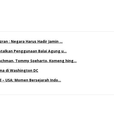
ran : Negara Harus Hadir Jamin …
Batalkan Penggunaan Balai Agung u…
achman, Tommy Soeharto, Komeng hing…
ma di Washington DC
nd – USA: Momen Bersejarah Indo…