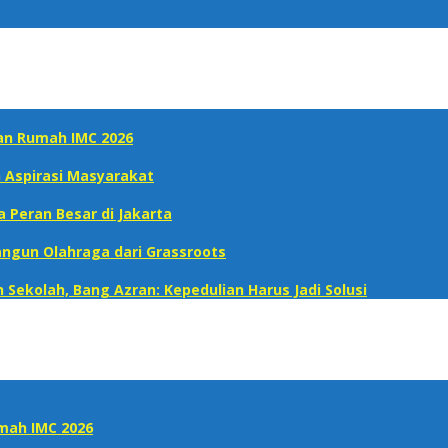
uan Rumah IMC 2026
h Aspirasi Masyarakat
a Peran Besar di Jakarta
 Bangun Olahraga dari Grassroots
Sekolah, Bang Azran: Kepedulian Harus Jadi Solusi
umah IMC 2026