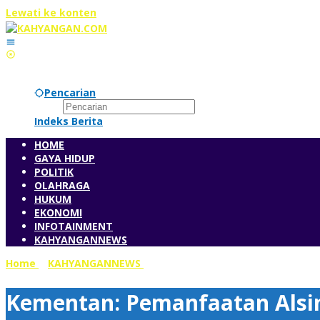
Lewati ke konten
Pencarian
Indeks Berita
HOME
GAYA HIDUP
POLITIK
OLAHRAGA
HUKUM
EKONOMI
INFOTAINMENT
KAHYANGANNEWS
Home
»
KAHYANGANNEWS
»
Kementan: Pemanfaatan Alsinta
Kementan: Pemanfaatan Alsi