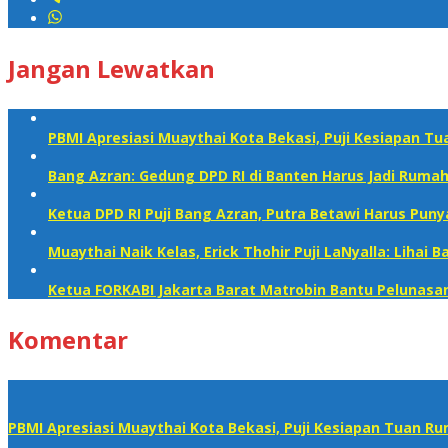
Jangan Lewatkan
PBMI Apresiasi Muaythai Kota Bekasi, Puji Kesiapan T
Bang Azran: Gedung DPD RI di Banten Harus Jadi Ruma
Ketua DPD RI Puji Bang Azran, Putra Betawi Harus Puny
Muaythai Naik Kelas, Erick Thohir Puji LaNyalla: Lihai
Ketua FORKABI Jakarta Barat Matrobin Bantu Pelunasan 
Komentar
PBMI Apresiasi Muaythai Kota Bekasi, Puji Kesiapan Tuan R