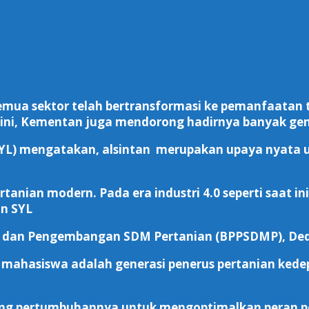
emua sektor telah bertransformasi ke pemanfaatan t
 ini, Kementan juga mendorong hadirnya banyak gen
(SYL) mengatakan, alsintan merupakan upaya nyata 
anian modern. Pada era industri 4.0 seperti saat ini,
an SYL
n dan Pengembangan SDM Pertanian (BPPSDMP), Ded
 mahasiswa adalah generasi penerus pertanian kede
idorong pertumbuhannya untuk mengoptimalkan peran