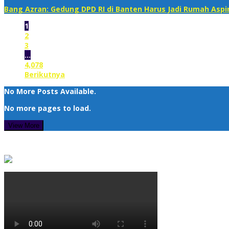
Bang Azran: Gedung DPD RI di Banten Harus Jadi Rumah Aspi
1
2
3
…
4,078
Berikutnya
No More Posts Available.
No more pages to load.
View More