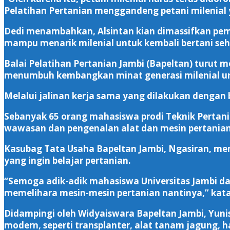
Pelatihan Pertanian menggandeng petani milenial
Dedi menambahkan, Alsintan kian dimassifkan pem
mampu menarik milenial untuk kembali bertani se
Balai Pelatihan Pertanian Jambi (Bapeltan) turut
menumbuh kembangkan minat generasi milenial unt
Melalui jalinan kerja sama yang dilakukan dengan 
Sebanyak 65 orang mahasiswa prodi Teknik Pertan
wawasan dan pengenalan alat dan mesin pertanian
Kasubag Tata Usaha Bapeltan Jambi, Ngasiran, me
yang ingin belajar pertanian.
“Semoga adik-adik mahasiswa Universitas Jambi 
memelihara mesin-mesin pertanian nantinya,” kata
Didampingi oleh Widyaiswara Bapeltan Jambi, Yunis
modern, seperti transplanter, alat tanam jagung, ha