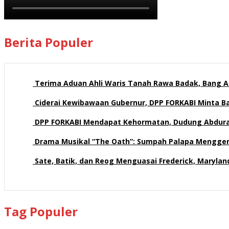
Berita Populer
Terima Aduan Ahli Waris Tanah Rawa Badak, Bang Az
109 views
Ciderai Kewibawaan Gubernur, DPP FORKABI Minta 
68 views
DPP FORKABI Mendapat Kehormatan, Dudung Abdur
57 views
Drama Musikal “The Oath”: Sumpah Palapa Mengge
57 views
Sate, Batik, dan Reog Menguasai Frederick, Maryla
51 views
Tag Populer