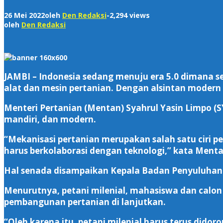
26 Mei 2022
oleh
Den Redaksi
-
2,294 views
oleh
Den Redaksi
JAMBI – Indonesia sedang menuju era 5.0 dimana s
alat dan mesin pertanian. Dengan alsintan modern
Menteri Pertanian (Mentan) Syahrul Yasin Limpo 
mandiri, dan modern.
“Mekanisasi pertanian merupakan salah satu ciri pert
harus berkolaborasi dengan teknologi,” kata Ment
Hal senada disampaikan Kepala Badan Penyuluha
Menurutnya, petani milenial, mahasiswa dan calon
pembangunan pertanian di lanjutkan.
“Oleh karena itu, petani milenial harus terus d