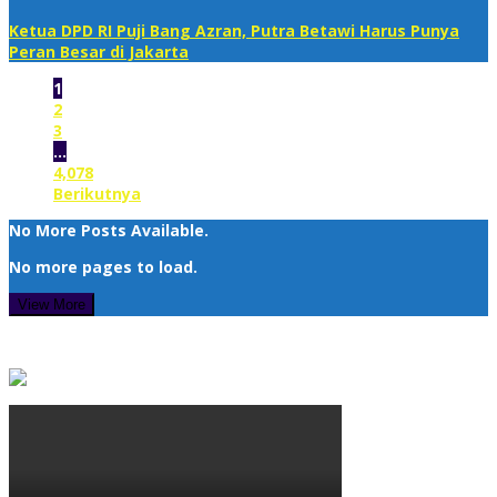
Ketua DPD RI Puji Bang Azran, Putra Betawi Harus Punya
Peran Besar di Jakarta
1
2
3
…
4,078
Berikutnya
No More Posts Available.
No more pages to load.
View More