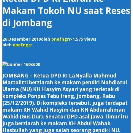
Makam Tokoh NU saat Reses
di Jombang
26 Desember 2019
oleh
onefngrr
-
1,575 views
oleh
onefngrr
JOMBANG – Ketua DPD RI LaNyalla Mahmud
Mattalitti berziarah ke makam pendiri Nahdlatul
Ulama (NU) KH Hasyim Asyari yang terletak di
kompleks Ponpes Tebu Ireng, Jombang, Rabu
(25/12/2019). Di kompleks tersebut, juga terdapat
makam KH Wahid Hasyim dan KH Abdurrahman
Wahid (Gus Dur). Senator DPD asal Jawa Timur itu
juga berziarah ke makam KH Abdul Wahab
Hasbullah yang juga salah seorang pendiri NU.