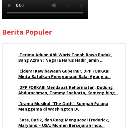
Berita Populer
Terima Aduan Ahli Waris Tanah Rawa Badak,
Bang Azran : Negara Harus Hadir Jamin …
108 views
Ciderai Kewibawaan Gubernur, DPP FORKABI
Minta Batalkan Penggunaan Balai Agung u…
68 views
DPP FORKABI Mendapat Kehormatan, Dudung
Abdurachman, Tommy Soeharto, Komeng hing…
57 views
Drama Musikal “The Oath”: Sumpah Palapa
Menggema di Washington DC
57 views
Sate, Batik, dan Reog Menguasai Frederick,
Maryland – USA: Momen Bersejarah Indo…