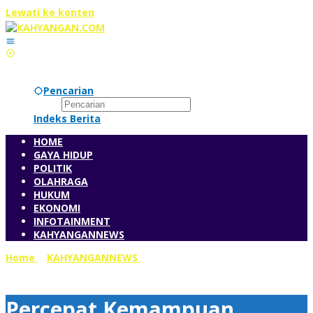
Lewati ke konten
Pencarian
Indeks Berita
HOME
GAYA HIDUP
POLITIK
OLAHRAGA
HUKUM
EKONOMI
INFOTAINMENT
KAHYANGANNEWS
Home
»
KAHYANGANNEWS
»
Percepat Kemampuan Pelaku
Usaha, Kementan Tingkatkan Fungsi Posluhdes
Percepat Kemampuan