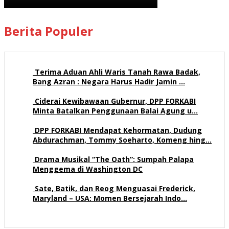
Berita Populer
Terima Aduan Ahli Waris Tanah Rawa Badak,
Bang Azran : Negara Harus Hadir Jamin …
113 views
Ciderai Kewibawaan Gubernur, DPP FORKABI
Minta Batalkan Penggunaan Balai Agung u…
71 views
DPP FORKABI Mendapat Kehormatan, Dudung
Abdurachman, Tommy Soeharto, Komeng hing…
58 views
Drama Musikal “The Oath”: Sumpah Palapa
Menggema di Washington DC
57 views
Sate, Batik, dan Reog Menguasai Frederick,
Maryland – USA: Momen Bersejarah Indo…
52 views