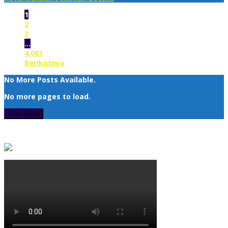
1
2
3
…
4,081
Berikutnya
No More Posts Available.
No more pages to load.
View More