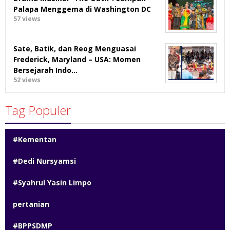
Palapa Menggema di Washington DC
57 views
Sate, Batik, dan Reog Menguasai
Frederick, Maryland – USA: Momen
Bersejarah Indo…
52 views
Tag Populer
#Kementan
#Dedi Nursyamsi
#Syahrul Yasin Limpo
pertanian
#BPPSDMP