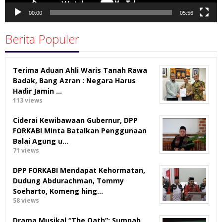
00:00
05:56
Berita Populer
Terima Aduan Ahli Waris Tanah Rawa
Badak, Bang Azran : Negara Harus
Hadir Jamin …
113 views
Ciderai Kewibawaan Gubernur, DPP
FORKABI Minta Batalkan Penggunaan
Balai Agung u…
71 views
DPP FORKABI Mendapat Kehormatan,
Dudung Abdurachman, Tommy
Soeharto, Komeng hing…
58 views
Drama Musikal “The Oath”: Sumpah