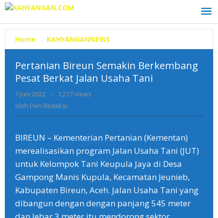
Lewati
ke
konten
Home
»
KAHYANGANNEWS
»
Pertanian
Bireun
Semakin
Pertanian Bireun Semakin Berkembang
Berkembang
Pesat Berkat Jalan Usaha Tani
Pesat
Berkat
7 Juni 2022
oleh
-
1,217 views
Jalan
Den
oleh
Den Redaksi
Usaha
Redaksi
Tani
BIREUN – Kementerian Pertanian (Kementan)
merealisasikan program Jalan Usaha Tani (JUT)
untuk Kelompok Tani Keupula Jaya di Desa
Gampong Manis Kupula, Kecamatan Jeunieb,
Kabupaten Bireun, Aceh. Jalan Usaha Tani yang
dibangun dengan dengan panjang 545 meter
dan lebar 3 meter itu mendorong sektor