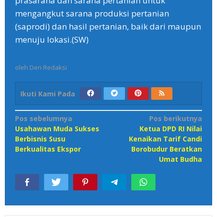
prasarana dan sarana pertanian untuk
mengangkut sarana produksi pertanian
(saprodi) dan hasil pertanian, baik dari maupun
menuju lokasi.(SW)
oleh
Den Redaksi
Ikuti Kami Pada
Navigasi
Pos sebelumnya
Pos berikutnya
Usahawan Muda Sukses
Ketua DPD RI Nilai
pos
Berbisnis Susu
Kenaikan Tarif Candi
Berkualitas Ekspor
Borobudur Beratkan
Umat Budha