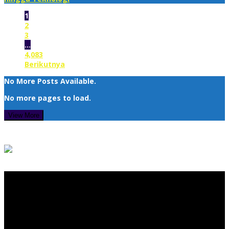
1
2
3
…
4,083
Berikutnya
No More Posts Available.
No more pages to load.
View More
Pemutar Video