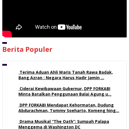
00:00
Berita Populer
00:00
05:56
Terima Aduan Ahli Waris Tanah Rawa Badak,
Bang Azran : Negara Harus Hadir Jamin …
113 views
Ciderai Kewibawaan Gubernur, DPP FORKABI
Minta Batalkan Penggunaan Balai Agung u…
71 views
DPP FORKABI Mendapat Kehormatan, Dudung
Abdurachman, Tommy Soeharto, Komeng hing…
58 views
Drama Musikal “The Oath”: Sumpah Palapa
Menggema di Washington DC