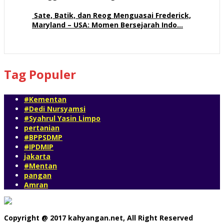
58 views
Sate, Batik, dan Reog Menguasai Frederick,
Maryland – USA: Momen Bersejarah Indo…
54 views
Tag Populer
#Kementan
#Dedi Nursyamsi
#Syahrul Yasin Limpo
pertanian
#BPPSDMP
#IPDMIP
jakarta
#Mentan
pangan
Amran
Copyright @ 2017 kahyangan.net, All Right Reserved