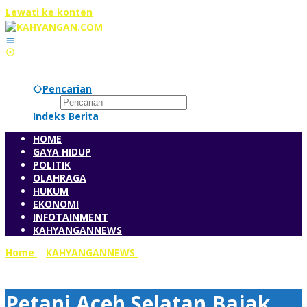
Lewati ke konten
Minggu, 9 Agustus 2026
Pencarian
Indeks Berita
HOME
GAYA HIDUP
POLITIK
OLAHRAGA
HUKUM
EKONOMI
INFOTAINMENT
KAHYANGANNEWS
Home
»
KAHYANGANNEWS
»
Petani Aceh Selatan Bajak
Sawah dengan Hand Traktor
Petani Aceh Selatan Bajak