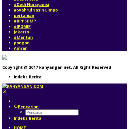
#Dedi Nursyamsi
#Syahrul Yasin Limpo
pertanian
#BPPSDMP
#IPDMIP
jakarta
#Mentan
pangan
Amran
Copyright @ 2017 kahyangan.net, All Right Reserved
Indeks Berita
Pencarian
Indeks Berita
HOME