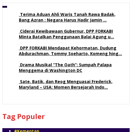
Terima Aduan Ahli Waris Tanah Rawa Badak,
Bang Azran : Negara Harus Hadir Jamin …
112 views
Ciderai Kewibawaan Gubernur, DPP FORKABI
Minta Batalkan Penggunaan Balai Agung u…
69 views
DPP FORKABI Mendapat Kehormatan, Dudung
Abdurachman, Tommy Soeharto, Komeng hing…
57 views
Drama Musikal “The Oath”: Sumpah Palapa
Menggema di Washington DC
57 views
Sate, Batik, dan Reog Menguasai Frederick,
Maryland – USA: Momen Bersejarah Indo…
52 views
Tag Populer
#Kementan