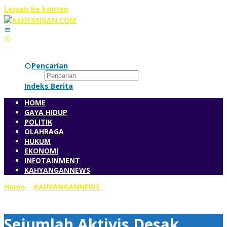
Lewati ke konten
Jumat, 7 Agustus 2026
Pencarian
Indeks Berita
HOME
GAYA HIDUP
POLITIK
OLAHRAGA
HUKUM
EKONOMI
INFOTAINMENT
KAHYANGANNEWS
Home
»
KAHYANGANNEWS
»
Sejumlah Aktivis Desak
LaNyalla Turun Tangan Selamatkan Bangsa
Sejumlah Aktivis Desak