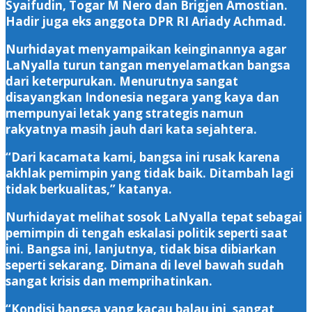
Syaifudin, Togar M Nero dan Brigjen Amostian.
Hadir juga eks anggota DPR RI Ariady Achmad.
Nurhidayat menyampaikan keinginannya agar
LaNyalla turun tangan menyelamatkan bangsa
dari keterpurukan. Menurutnya sangat
disayangkan Indonesia negara yang kaya dan
mempunyai letak yang strategis namun
rakyatnya masih jauh dari kata sejahtera.
“Dari kacamata kami, bangsa ini rusak karena
akhlak pemimpin yang tidak baik. Ditambah lagi
tidak berkualitas,” katanya.
Nurhidayat melihat sosok LaNyalla tepat sebagai
pemimpin di tengah eskalasi politik seperti saat
ini. Bangsa ini, lanjutnya, tidak bisa dibiarkan
seperti sekarang. Dimana di level bawah sudah
sangat krisis dan memprihatinkan.
“Kondisi bangsa yang kacau balau ini, sangat