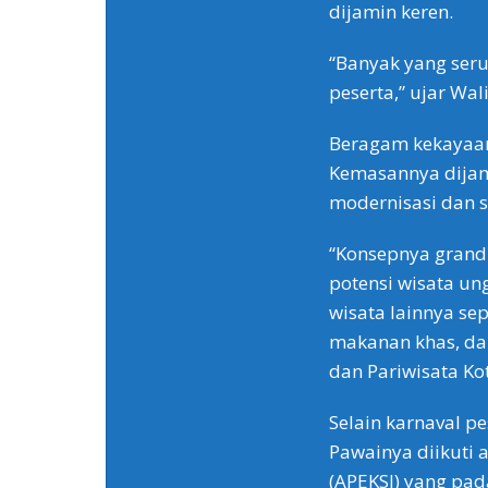
dijamin keren.
“Banyak yang seru
peserta,” ujar Wal
Beragam kekayaan
Kemasannya dijam
modernisasi dan s
“Konsepnya grand 
potensi wisata u
wisata lainnya sepe
makanan khas, dan
dan Pariwisata Ko
Selain karnaval p
Pawainya diikuti 
(APEKSI) yang pada