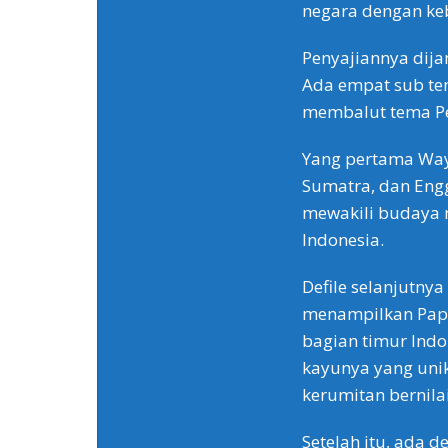
negara dengan ke
Penyajiannya dija
Ada empat sub tem
membalut tema Pe
Yang pertama Waya
Sumatra, dan Engg
mewakili budaya 
Indonesia.
Defile selanjutnya
menampilkan Papua
bagian timur Indo
kayunya yang uni
kerumitan bernilai
Setelah itu, ada d