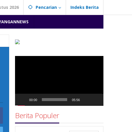
stus 2026
Pencarian
Indeks Berita
YANGANNEWS
Pemutar
Video
00:00
05:56
Berita Populer