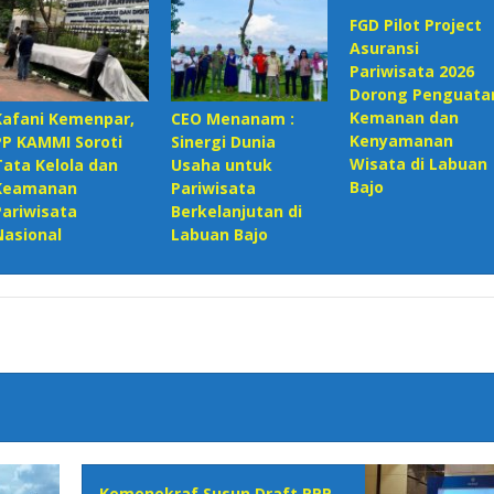
FGD Pilot Project
Asuransi
Pariwisata 2026
Dorong Penguata
Kemanan dan
Kafani Kemenpar,
CEO Menanam :
Kenyamanan
PP KAMMI Soroti
Sinergi Dunia
Wisata di Labuan
Tata Kelola dan
Usaha untuk
Bajo
Keamanan
Pariwisata
Pariwisata
Berkelanjutan di
Nasional‎
Labuan Bajo
Kemenekraf Susun Draft RPP