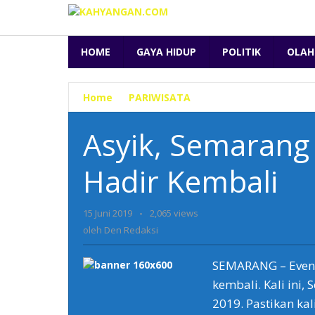
Lewati
ke
konten
HOME
GAYA HIDUP
POLITIK
OLAH
Home
»
PARIWISATA
»
Asyik,
Semarang
Night
Asyik, Semarang 
Carnival
Bakal
Hadir Kembali
Hadir
Kembali
15 Juni 2019
oleh
-
2,065 views
Den
oleh
Den Redaksi
Redaksi
SEMARANG – Event 
kembali. Kali ini,
2019. Pastikan ka