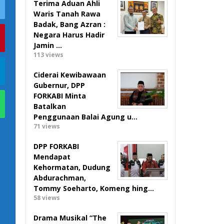
Terima Aduan Ahli
Waris Tanah Rawa
Badak, Bang Azran :
Negara Harus Hadir
Jamin …
113 views
Ciderai Kewibawaan
Gubernur, DPP
FORKABI Minta
Batalkan
Penggunaan Balai Agung u…
71 views
DPP FORKABI
Mendapat
Kehormatan, Dudung
Abdurachman,
Tommy Soeharto, Komeng hing…
58 views
Drama Musikal “The