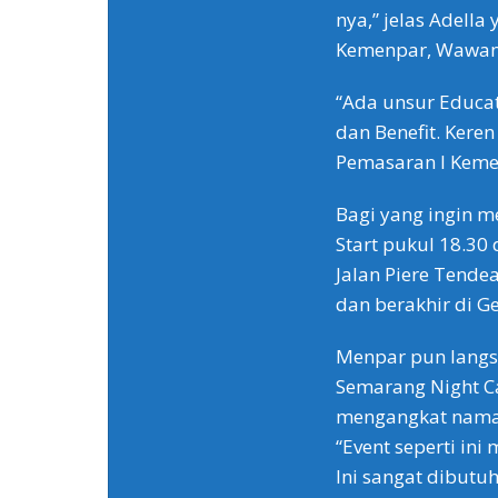
nya,” jelas Adella
Kemenpar, Wawan
“Ada unsur Educati
dan Benefit. Kere
Pemasaran I Keme
Bagi yang ingin me
Start pukul 18.30
Jalan Piere Tende
dan berakhir di G
Menpar pun langs
Semarang Night C
mengangkat nama K
“Event seperti ini
Ini sangat dibut