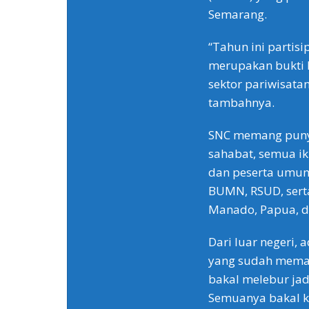
Semarang.
“Tahun ini partisi
merupakan bukti 
sektor pariwisatan
tambahnya.
SNC memang punya 
sahabat, semua iku
dan peserta umum
BUMN, RSUD, serta 
Manado, Papua, da
Dari luar negeri, 
yang sudah memas
bakal melebur jad
Semuanya bakal 