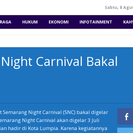
Sabtu, 8 Agu
RAGA
HUKUM
EKONOMI
INFOTAINMENT
KAH
Night Carnival Bakal
Semarang Night Carnival (SNC) bakal digelar
 Semarang Night Carnival akan digelar 3 Juli
lian hadir di Kota Lumpia. Karena kegiatannya