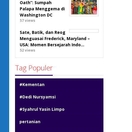
Oath”: Sumpah
Palapa Menggema di
Washington DC
57 views
Sate, Batik, dan Reog
Menguasai Frederick, Maryland –
USA: Momen Bersejarah Indo…
52 views
Tag Populer
#Kementan
#Dedi Nursyamsi
#Syahrul Yasin Limpo
pertanian