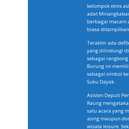
kelompok etnis as
adat Minangkabau
berbagai macam at
biasa ditampilka
Terakhir ada defi
yang dilindungi di
sebagai rangkong 
Burung ini memili
sebagai simbol k
Suku Dayak.
Asisten Deputi Pe
Raung mengatakan
satu acara yang 
asing maupun dome
wisata leisure. Se