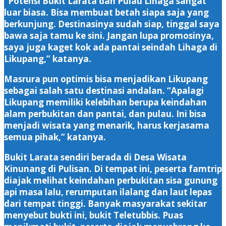
“Potensi Bukit Larata dan Pulau Lihaga sangat
luar biasa. Bisa membuat betah siapa saja yang
berkunjung. Destinasinya sudah siap, tinggal saya
bawa saja tamu ke sini. Jangan lupa promosinya,
saya juga kaget kok ada pantai seindah Lihaga di
Likupang,” katanya.
Masrura pun optimis bisa menjadikan Likupang
sebagai salah satu destinasi andalan. “Apalagi
Likupang memiliki kelebihan berupa keindahan
alam perbukitan dan pantai, dan pulau. Ini bisa
menjadi wisata yang menarik, harus kerjasama
semua pihak,” katanya.
Bukit Larata sendiri berada di Desa Wisata
Kinunang di Pulisan. Di tempat ini, peserta famtrip
diajak melihat keindahan perbukitan sisa gunung
api masa lalu, rerumputan ilalang dan laut lepas
dari tempat tinggi. Banyak masyarakat sekitar
menyebut bukti ini, bukit Teletubbis. Puas