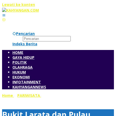
Lewati ke konten
Pencarian
Indeks Berita
HOME
GAYA HIDUP
POLITIK
OLAHRAGA
HUKUM
EKONOMI
INFOTAINMENT
KAHYANGANNEWS
Home
»
PARIWISATA
»
Bukit Larata dan Pulau Lihaga Sihir
Peserta Famtrip Petinggi Asita dan Astindo
Bukit Larata dan Pulau