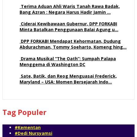
Terima Aduan Ahli Waris Tanah Rawa Badak,
Bang Azran : Negara Harus Hadir Jamin …
112 views
Ciderai Kewibawaan Gubernur, DPP FORKABI
Minta Batalkan Penggunaan Balai Agung u…
69 views
DPP FORKABI Mendapat Kehormatan, Dudung
Abdurachman, Tommy Soeharto, Komeng hing…
57 views
Drama Musikal “The Oath”: Sumpah Palapa
Menggema di Washington DC
57 views
Sate, Batik, dan Reog Menguasai Frederick,
Maryland – USA: Momen Bersejarah Indo…
51 views
Tag Populer
#Kementan
#Dedi Nursyamsi