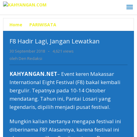
Lewati
ke
konten
Home
»
PARIWISATA
»
F8
Hadir
Lagi,
F8 Hadir Lagi, Jangan Lewatkan
Jangan
Lewatkan
30 September 2018
oleh
-
4,621 views
Den
oleh
Den Redaksi
Redaksi
KAHYANGAN.NET
– Event keren Makassar
International Eight Festival (F8) bakal kembali
bergulir. Tepatnya pada 10-14 Oktober
mendatang. Tahun ini, Pantai Losari yang
legendaris, dipilih menjadi pusat festival.
Mungkin kalian bertanya mengapa festival ini
diberinama F8? Alasannya, karena festival ini