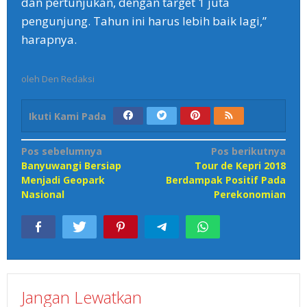
dan pertunjukan, dengan target 1 juta
pengunjung. Tahun ini harus lebih baik lagi,”
harapnya.
oleh
Den Redaksi
Ikuti Kami Pada
Navigasi
Pos sebelumnya
Pos berikutnya
Banyuwangi Bersiap
Tour de Kepri 2018
pos
Menjadi Geopark
Berdampak Positif Pada
Nasional
Perekonomian
Jangan Lewatkan