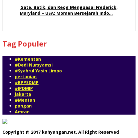
58 views
Sate, Batik, dan Reog Menguasai Frederick,
Maryland – USA: Momen Bersejarah Indo…
54 views
Tag Populer
#Kementan
#Dedi Nursyamsi
#Syahrul Yasin Limpo
pertanian
#BPPSDMP
#IPDMIP
jakarta
#Mentan
pangan
Amran
Copyright @ 2017 kahyangan.net, All Right Reserved