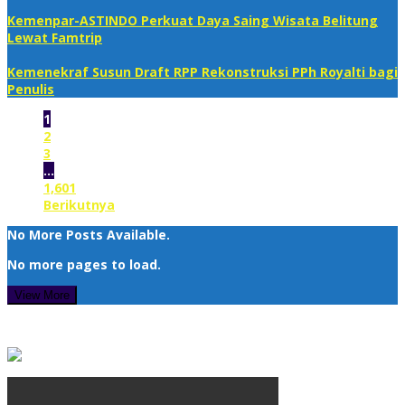
Kemenpar-ASTINDO Perkuat Daya Saing Wisata Belitung
Lewat Famtrip
Kemenekraf Susun Draft RPP Rekonstruksi PPh Royalti bagi
Penulis
1
2
3
…
1,601
Berikutnya
No More Posts Available.
No more pages to load.
View More