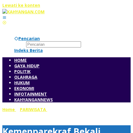
Lewati ke konten
Pencarian
Indeks Berita
HOME
GAYA HIDUP
POLITIK
OLAHRAGA
HUKUM
EKONOMI
INFOTAINMENT
KAHYANGANNEWS
Home
»
PARIWISATA
»
Kemenparekraf Bekali Pelaku
Kreatif Subsektor Musik dengan Pelatihan Kompetensi
Kemenparekraf Bekali