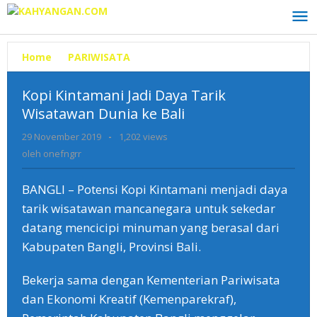
Lewati
ke
konten
Home
»
PARIWISATA
»
Kopi
Kintamani
Jadi
Kopi Kintamani Jadi Daya Tarik
Daya
Wisatawan Dunia ke Bali
Tarik
Wisatawan
29 November 2019
oleh
-
1,202 views
Dunia
onefngrr
oleh
onefngrr
ke
Bali
BANGLI – Potensi Kopi Kintamani menjadi daya
tarik wisatawan mancanegara untuk sekedar
datang mencicipi minuman yang berasal dari
Kabupaten Bangli, Provinsi Bali.
Bekerja sama dengan Kementerian Pariwisata
dan Ekonomi Kreatif (Kemenparekraf),