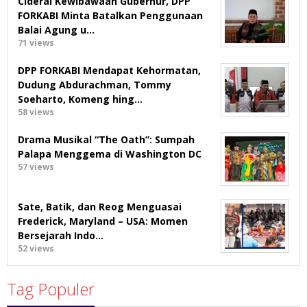
Ciderai Kewibawaan Gubernur, DPP
FORKABI Minta Batalkan Penggunaan
Balai Agung u…
71 views
DPP FORKABI Mendapat Kehormatan,
Dudung Abdurachman, Tommy
Soeharto, Komeng hing…
58 views
Drama Musikal “The Oath”: Sumpah
Palapa Menggema di Washington DC
57 views
Sate, Batik, dan Reog Menguasai
Frederick, Maryland – USA: Momen
Bersejarah Indo…
52 views
Tag Populer