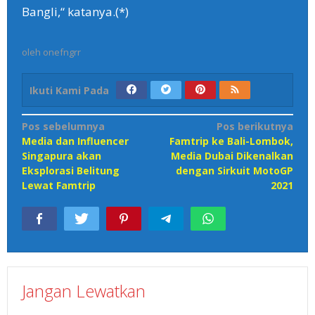
Bangli,“ katanya.(*)
oleh
onefngrr
Ikuti Kami Pada
Navigasi
Pos sebelumnya
Pos berikutnya
Media dan Influencer
Famtrip ke Bali-Lombok,
pos
Singapura akan
Media Dubai Dikenalkan
Eksplorasi Belitung
dengan Sirkuit MotoGP
Lewat Famtrip
2021
Jangan Lewatkan