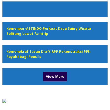
Kemenpar-ASTINDO Perkuat Daya Saing Wisata
Belitung Lewat Famtrip
Kemenekraf Susun Draft RPP Rekonstruksi PPh
Royalti bagi Penulis
View More