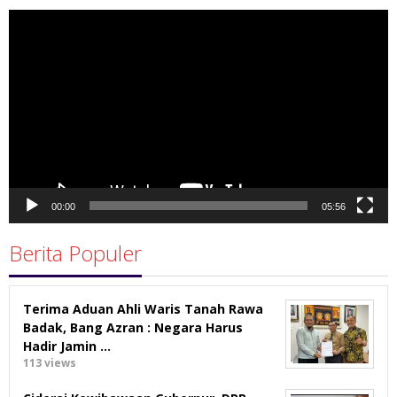
Pemutar
Video
00:00
05:56
Berita Populer
Terima Aduan Ahli Waris Tanah Rawa
Badak, Bang Azran : Negara Harus
Hadir Jamin …
113 views