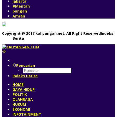
jakarta
#Mentan
pangan
Amran
Copyright @ 2017 kahyangan.net, All Right Reserved
Indeks
Berita
Pencarian
Indeks Berita
HOME
GAYA HIDUP
POLITIK
OLAHRAGA
HUKUM
EKONOMI
INFOTAINMENT