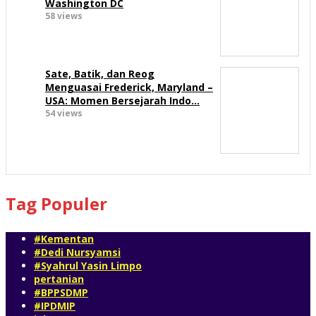
Washington DC
58 views
Sate, Batik, dan Reog
Menguasai Frederick, Maryland –
USA: Momen Bersejarah Indo…
54 views
Tag Populer
#Kementan
#Dedi Nursyamsi
#Syahrul Yasin Limpo
pertanian
#BPPSDMP
#IPDMIP