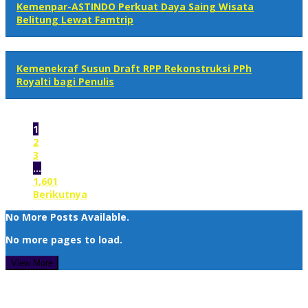
Kemenpar-ASTINDO Perkuat Daya Saing Wisata
Belitung Lewat Famtrip
Kemenekraf Susun Draft RPP Rekonstruksi PPh
Royalti bagi Penulis
1
2
3
…
1,601
Berikutnya
No More Posts Available.
No more pages to load.
View More