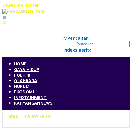
Lewati ke konten
Minggu, 9 Agustus 2026
Pencarian
Indeks Berita
HOME
GAYA HIDUP
POLITIK
OLAHRAGA
HUKUM
EKONOMI
INFOTAINMENT
KAHYANGANNEWS
Home
»
PARIWISATA
»
Mahasiswa Poltekpar Medan
Dapat Bekal Menulis