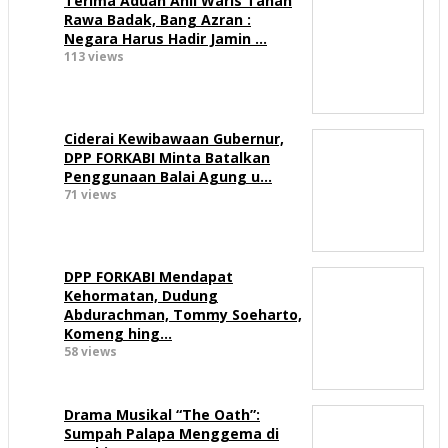
Terima Aduan Ahli Waris Tanah
Rawa Badak, Bang Azran :
Negara Harus Hadir Jamin …
113 views
Ciderai Kewibawaan Gubernur,
DPP FORKABI Minta Batalkan
Penggunaan Balai Agung u…
71 views
DPP FORKABI Mendapat
Kehormatan, Dudung
Abdurachman, Tommy Soeharto,
Komeng hing…
58 views
Drama Musikal “The Oath”:
Sumpah Palapa Menggema di