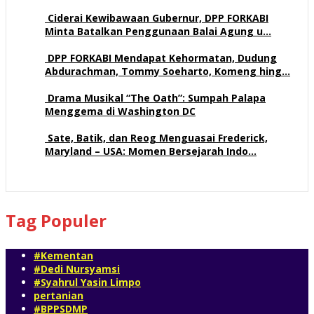
113 views
Ciderai Kewibawaan Gubernur, DPP FORKABI
Minta Batalkan Penggunaan Balai Agung u…
71 views
DPP FORKABI Mendapat Kehormatan, Dudung
Abdurachman, Tommy Soeharto, Komeng hing…
58 views
Drama Musikal “The Oath”: Sumpah Palapa
Menggema di Washington DC
58 views
Sate, Batik, dan Reog Menguasai Frederick,
Maryland – USA: Momen Bersejarah Indo…
54 views
Tag Populer
#Kementan
#Dedi Nursyamsi
#Syahrul Yasin Limpo
pertanian
#BPPSDMP