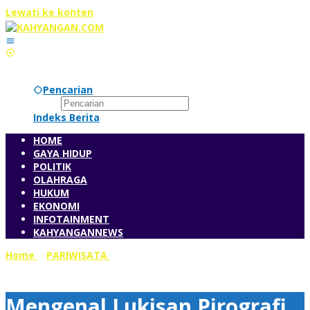
Lewati ke konten
Pencarian
Indeks Berita
HOME
GAYA HIDUP
POLITIK
OLAHRAGA
HUKUM
EKONOMI
INFOTAINMENT
KAHYANGANNEWS
Home
»
PARIWISATA
»
Mengenal Lukisan Pirografi di Pesta
Rakyat Cibaliung 2019
Mengenal Lukisan Pirografi