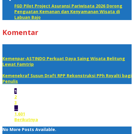
FGD Pilot Project Asuransi Pariwisata 2026 Dorong
Penguatan Kemanan dan Kenyamanan Wisata di
Labuan Bajo
Komentar
Kemenpar-ASTINDO Perkuat Daya Saing Wisata Belitung
Lewat Famtrip
Kemenekraf Susun Draft RPP Rekonstruksi PPh Royalti bagi
Penulis
1
2
3
…
1,601
Berikutnya
No More Posts Available.