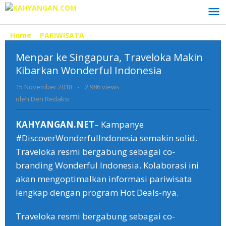
Lewati
ke
konten
Home
»
PARIWISATA
»
Menpar
ke
Menpar ke Singapura, Traveloka Makin
Singapura,
Traveloka
Kibarkan Wonderful Indonesia
Makin
15 November 2018
oleh
-
2,986 views
Kibarkan
Den
Wonderful
oleh
Den Redaksi
Redaksi
Indonesia
KAHYANGAN.NET
– Kampanye
#DiscoverWonderfulIndonesia semakin solid.
Traveloka resmi bergabung sebagai co-
branding Wonderful Indonesia. Kolaborasi ini
akan mengoptimalkan informasi pariwisata
lengkap dengan program Hot Deals-nya.
Traveloka resmi bergabung sebagai co-