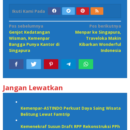
Ikuti Kami Pada
Navigasi
Pos sebelumnya
Pos berikutnya
Genjot Kedatangan
Menpar ke Singapura,
pos
Wisman, Kemenpar
Traveloka Makin
Bangga Punya Kantor di
Kibarkan Wonderful
Singapura
Indonesia
Jangan Lewatkan
Kemenpar-ASTINDO Perkuat Daya Saing Wisata
Belitung Lewat Famtrip
Kemenekraf Susun Draft RPP Rekonstruksi PPh