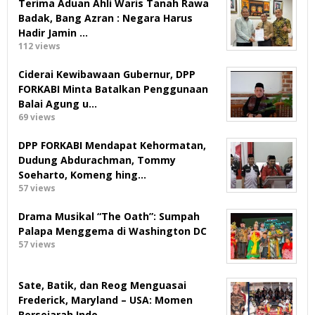
Terima Aduan Ahli Waris Tanah Rawa
Badak, Bang Azran : Negara Harus
Hadir Jamin …
112 views
Ciderai Kewibawaan Gubernur, DPP
FORKABI Minta Batalkan Penggunaan
Balai Agung u…
69 views
DPP FORKABI Mendapat Kehormatan,
Dudung Abdurachman, Tommy
Soeharto, Komeng hing…
57 views
Drama Musikal “The Oath”: Sumpah
Palapa Menggema di Washington DC
57 views
Sate, Batik, dan Reog Menguasai
Frederick, Maryland – USA: Momen
Bersejarah Indo…