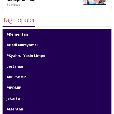
52 views
Tag Populer
#Kementan
#Dedi Nursyamsi
#Syahrul Yasin Limpo
pertanian
#BPPSDMP
#IPDMIP
jakarta
#Mentan