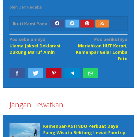
oleh
Den Redaksi
Ikuti Kami Pada
Navigasi
Pos sebelumnya
Pos berikutnya
Ulama Jaksel Deklarasi
Meriahkan HUT Korpri,
pos
Dukung Ma’ruf Amin
Kemenpar Gelar Lomba
Foto
Jangan Lewatkan
Kemenpar-ASTINDO Perkuat Daya
Saing Wisata Belitung Lewat Famtrip