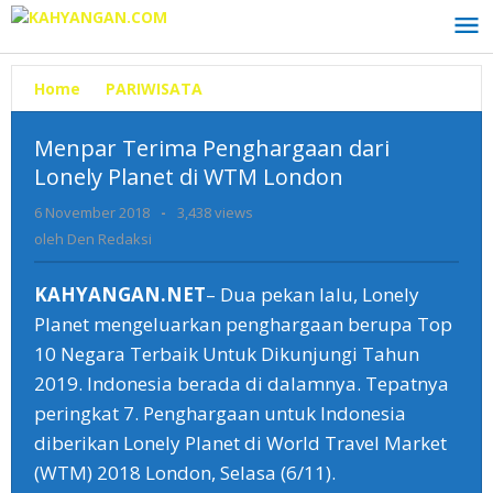
Lewati
ke
konten
Home
»
PARIWISATA
»
Menpar
Terima
Penghargaan
Menpar Terima Penghargaan dari
dari
Lonely Planet di WTM London
Lonely
Planet
6 November 2018
oleh
-
3,438 views
di
Den
oleh
Den Redaksi
WTM
Redaksi
London
KAHYANGAN.NET
– Dua pekan lalu, Lonely
Planet mengeluarkan penghargaan berupa Top
10 Negara Terbaik Untuk Dikunjungi Tahun
2019. Indonesia berada di dalamnya. Tepatnya
peringkat 7. Penghargaan untuk Indonesia
diberikan Lonely Planet di World Travel Market
(WTM) 2018 London, Selasa (6/11).